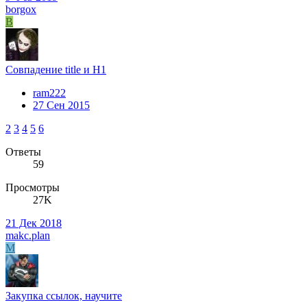
borgox
B
Совпадение title и H1
ram222
27 Сен 2015
2
3
4
5
6
Ответы
59
Просмотры
27K
21 Дек 2018
makc.plan
M
Закупка ссылок, научите