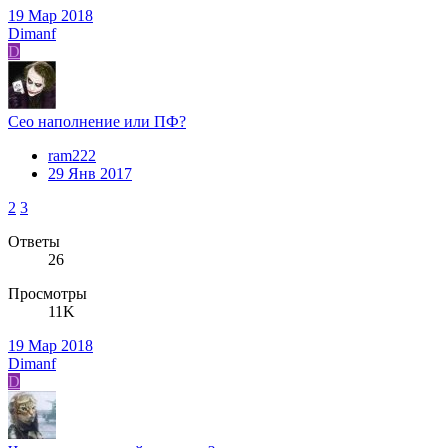
19 Мар 2018
Dimanf
D
Сео наполнение или ПФ?
ram222
29 Янв 2017
2
3
Ответы
26
Просмотры
11K
19 Мар 2018
Dimanf
D