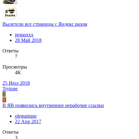
Вылетели все страницы с Яндекс разом
pegasxxx
28 Май 2018
Ответы
7
Просмотры
4K
25 Июл 2018
Trytone
T
O
В ЯВ появились внутренние нерабочие ссылки
olegunique
22 Апр 2017
Ответы
3