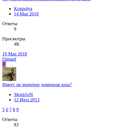
Konpolya
14 Мар 2018
Ответы
9
Просмотры
4K
19 Мар 2018
Dimanf
D
Имеет ли значение доменная зона?
Skorp1oN
12 Июл 2013
5
6
7
8
9
Ответы
83