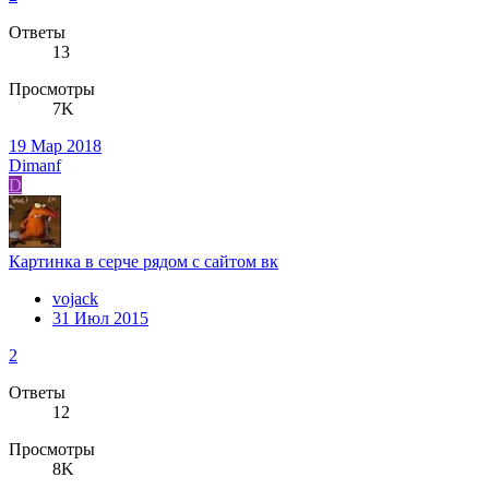
Ответы
13
Просмотры
7K
19 Мар 2018
Dimanf
D
Картинка в серче рядом с сайтом вк
vojack
31 Июл 2015
2
Ответы
12
Просмотры
8K