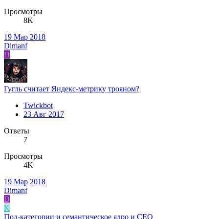
Просмотры
8K
19 Мар 2018
Dimanf
D
Гугль считает Яндекс-метрику трояном?
Twickbot
23 Авг 2017
Ответы
7
Просмотры
4K
19 Мар 2018
Dimanf
D
K
Под-категории и семантическое ядро и СЕО