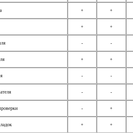
а
+
+
+
+
иля
-
-
ля
+
+
ия
-
-
ателя
-
-
проверки
-
+
кладок
+
+