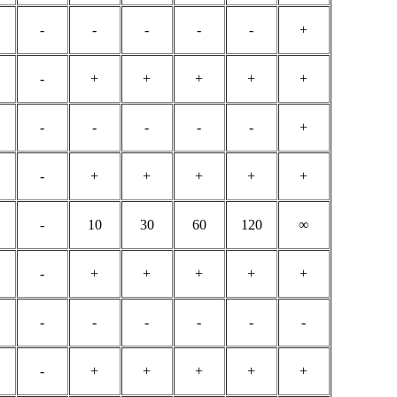
-
-
-
-
-
+
-
+
+
+
+
+
-
-
-
-
-
+
-
+
+
+
+
+
-
10
30
60
120
∞
-
+
+
+
+
+
-
-
-
-
-
-
-
+
+
+
+
+