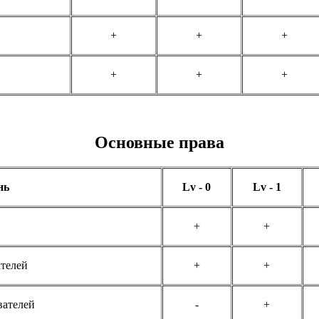
+
+
+
+
+
+
Основные права
нь
Lv - 0
Lv - 1
+
+
ателей
+
+
вателей
-
+