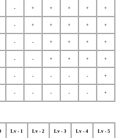
-
+
+
+
+
+
-
+
+
+
+
+
-
-
+
+
+
+
-
-
+
+
+
+
-
-
-
-
-
+
-
-
-
-
-
+
0
Lv - 1
Lv - 2
Lv - 3
Lv - 4
Lv - 5