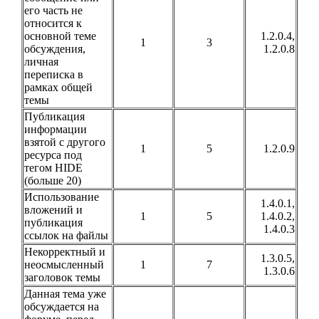
его часть не
относится к
основной теме
1.2.0.4,
1
3
обсуждения,
1.2.0.8
личная
переписка в
рамках общей
темы
Публикация
информации
взятой с другого
1
5
1.2.0.9
ресурса под
тегом HIDE
(больше 20)
Использование
1.4.0.1,
вложений и
1
5
1.4.0.2,
публикация
1.4.0.3
ссылок на файлы
Некорректный и
1.3.0.5,
неосмысленный
1
7
1.3.0.6
заголовок темы
Данная тема уже
обсуждается на