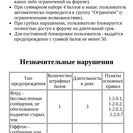
каких либо ограничений на форуме).
При суммарном наборе 4 баллов и выше, пользователь
автоматически переводится в группу "Ограничен" (с
ограниченными возможностями).
При грубых нарушениях, пользователю блокируется
полностью доступ к форуму на длительный срок.
Для постоянной блокировки пользователя - выдаётся
предупреждение с суммой балов не менее 50.
Незначительные нарушения
Количество
Пункты
Тип
Длительность
штрафных
основных
предупреждения
в днях
балов
правил
Флуд -
бессмысленные
1.2.0.1,
сообщения, не
1.2.0.2,
1
3
обоснованное
1.2.0.3,
поднятие старых
1.2.0.7
тем
Оффтоп -
сообщение или