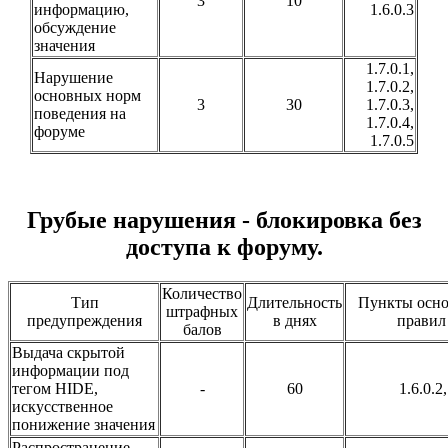
3
10
информацию,
1.6.0.3
обсуждение
значения
1.7.0.1,
Нарушение
1.7.0.2,
основных норм
3
30
1.7.0.3,
поведения на
1.7.0.4,
форуме
1.7.0.5
Грубые нарушения - блокировка без
доступа к форуму.
Количество
Тип
Длительность
Пункты осн
штрафных
предупреждения
в днях
правил
балов
Выдача скрытой
информации под
тегом HIDE,
-
60
1.6.0.2,
искусственное
понижение значения
Распространение