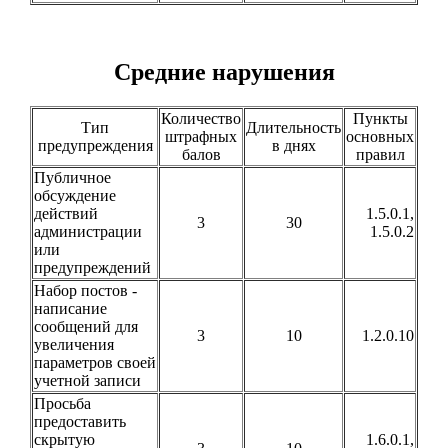
Средние нарушения
Количество
Пункты
Тип
Длительность
штрафных
основных
предупреждения
в днях
балов
правил
Публичное
обсуждение
действий
1.5.0.1,
3
30
администрации
1.5.0.2
или
предупреждений
Набор постов -
написание
сообщений для
3
10
1.2.0.10
увеличения
параметров своей
учетной записи
Просьба
предоставить
скрытую
1.6.0.1,