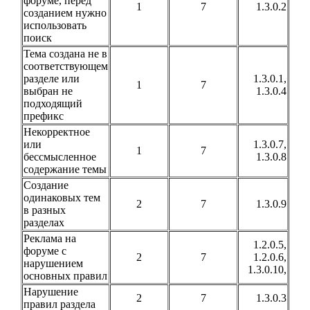
форуме, перед
1
7
1.3.0.2
созданием нужно
использовать
поиск
Тема создана не в
соответствующем
разделе или
1.3.0.1,
1
7
выбран не
1.3.0.4
подходящий
префикс
Некорректное
или
1.3.0.7,
1
7
бессмысленное
1.3.0.8
содержание темы
Создание
одинаковых тем
2
7
1.3.0.9
в разных
разделах
Реклама на
1.2.0.5,
форуме с
2
7
1.2.0.6,
нарушением
1.3.0.10,
основных правил
Нарушение
2
7
1.3.0.3
правил раздела