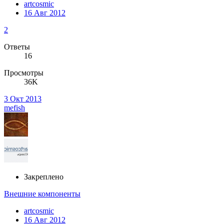
artcosmic
16 Авг 2012
2
Ответы
16
Просмотры
36K
3 Окт 2013
mefish
Закреплено
Внешние компоненты
artcosmic
16 Авг 2012