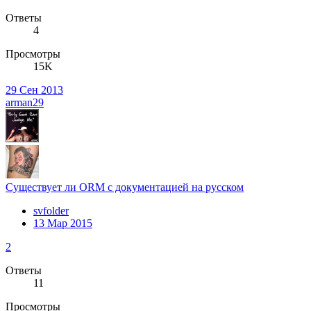
Ответы
4
Просмотры
15K
29 Сен 2013
arman29
Существует ли ORM с документацией на русском
svfolder
13 Мар 2015
2
Ответы
11
Просмотры