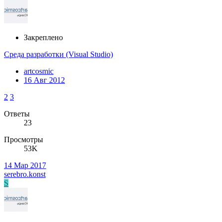
Закреплено
Среда разработки (Visual Studio)
artcosmic
16 Авг 2012
2
3
Ответы
23
Просмотры
53K
14 Мар 2017
serebro.konst
S