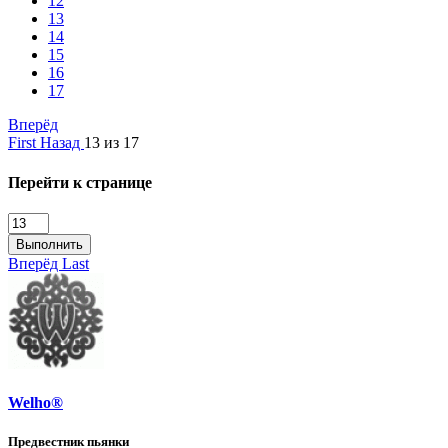
12
13
14
15
16
17
Вперёд
First
Назад
13 из 17
Перейти к странице
Выполнить
Вперёд
Last
Welho®
Предвестник пьянки