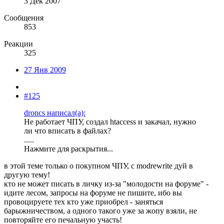
3 Дек 2007
Сообщения
853
Реакции
325
27 Янв 2009
#125
droncs написал(а):
Не работает ЧПУ, создал htaccess и закачал, нужно
ли что вписать в файлах?
.....
Нажмите для раскрытия...
в этой теме только о покупном ЧПУ, с modrewrite дуй в
другую тему!
кто не может писать в личку из-за "молодости на форуме" -
идите лесом, запросы на форуме не пишите, ибо вы
провоцируете тех кто уже приобрел - заняться
барыжничеством, а одного такого уже за жопу взяли, не
повторяйте его печальную участь!