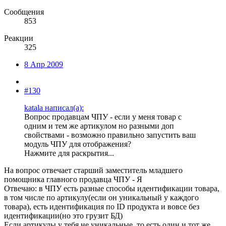
Сообщения
853
Реакции
325
8 Апр 2009
#130
katala написал(а):
Вопрос продавцам ЧПУ - если у меня товар с
одним и тем же артикулом но разными доп
свойствами - возможно правильно запустить ваш
модуль ЧПУ для отображения?
Нажмите для раскрытия...
На вопрос отвечает старший заместитель младшего
помощника главного продавца ЧПУ - Я
Отвечаю: в ЧПУ есть разные способы идентификации товара,
в том числе по артикулу(если он уникальный у каждого
товара), есть идентификация по ID продукта и вовсе без
идентификации(но это грузит БД)
Если артикулы у тебя не уникальные, то есть один и тот же