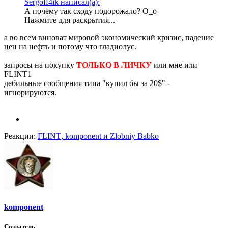
Sergoff4ik написал(а):
А почему так сходу подорожало? О_о
Нажмите для раскрытия...
а во всем виноват мировой экономический кризис, падение
цен на нефть и потому что гладиолус.
запросы на покупку
ТОЛЬКО В ЛИЧКУ
или мне или
FLINT1
дебильные сообщения типа "купил бы за 20$" -
игнорируются.
Реакции:
FLINT
,
komponent
и
Zlobniy Babko
komponent
Создатель