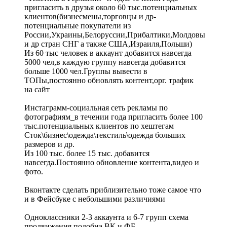
пригласить в друзья около 60 тыс.потенциальных
клиентов(бизнесмены,торговцы и др-
потенциальные покупатели из
России,Украины,Белоруссии,Прибалтики,Молдовы
и др стран СНГ а также США,Израиля,Польши)
Из 60 тыс человек в аккаунт добавится навсегда
5000 чел,в каждую группу навсегда добавится
больше 1000 чел.Группы вывести в
ТОПы,постоянно обновлять контент,орг. трафик
на сайт
Инстаграмм-социальная сеть рекламы по
фотографиям_в течении года пригласить более 100
тыс.потенциальных клиентов по хештегам
Сток\бизнес\одежда\текстиль\одежда больших
размеров и др.
Из 100 тыс. более 15 тыс. добавится
навсегда.Постоянно обновление контента,видео и
фото.
Вконтакте сделать приблизительно тоже самое что
и в Фейсбуке с небольшими различиями
Одноклассники 2-3 аккаунта и 6-7 групп схема
продвижения подобна ВК и ФБ