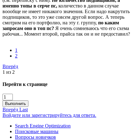
(см. переписку с ним).
Не количество подпищиков, а
именно топы в серче пс,
количество в данном случае
воообще не имеет никакого значения. Если надо накрутить
подпищиков, то это уже совсем другой вопрос. А теперь
смотрим на его портфолио, на эту г. группу,
по каким
запросам оно в топ пс?
Я очень сомневаюсь что его схема
рабочая... Момент второй, прайса так он и не предоставил?
1
2
Вперёд
1 из 2
Перейти к странице
Выполнить
Вперёд
Last
Войдите или зарегистрируйтесь для ответа.
Search Engine Optimization
Поисковые машины
Вопросы новичков