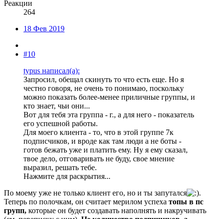
Реакции
264
18 Фев 2019
#10
typus написал(а):
Запросил, обещал скинуть то что есть еще. Но я
честно говоря, не очень то понимаю, поскольку
можно показать более-менее приличные группы, и
кто знает, чьи они...
Вот для тебя эта группа - г., а для него - показатель
его успешной работы.
Для моего клиента - то, что в этой группе 7к
подписчиков, и вроде как там люди а не боты -
готов бежать уже и платить ему. Ну я ему сказал,
твое дело, отговаривать не буду, свое мнение
выразил, решать тебе.
Нажмите для раскрытия...
По моему уже не только клиент его, но и ты запутался
.
Теперь по полочкам, он считает мерилом успеха
топы в пс
групп,
которые он будет создавать наполнять и накручивать