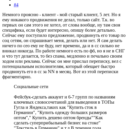
#4
Немного проясню - клиент - мой старый клиент, 5 лет. Но я
ему никакого продвижения не делал, только сайт. Т.к. во
первых он сам этого не хотел, от слова вообще, ну там своя
специфика, если будет интересно, опишу более детально.
Сейчас ему поступило предложение, продвинуть его товар по
соц сетям, он спрашивает меня, делать или нет. Я сам делать
ничего по сео ему не буду, нет времени, да и в сс сильно не
вникал никогда. По работе немного есть по фб, но я не в СНГ
и что тут делается, то без спама, медленно и печально своим
ходом или реклама. Сейчас он мне прислал переписку, вел с
потенциальным исполнителям, который обещает быстро
продвинуть его в сс за NN в месяц. Вот из этой переписки
фрагментарно.
Социальные сети
Фейсбук-сделать аккаунт и 6-7 групп по названиям
ключевых словосочетаний для выведения в ТОПы
Гугла и Яндекса,таких как "Купить сток в
Германии", "Купить одежду больших размеров
оптом"," Купить дешево оптом бренды""Как
сделать суперприбыльный бизнес на стоке"
"Текстиль в Германии" и т.д.В течении года