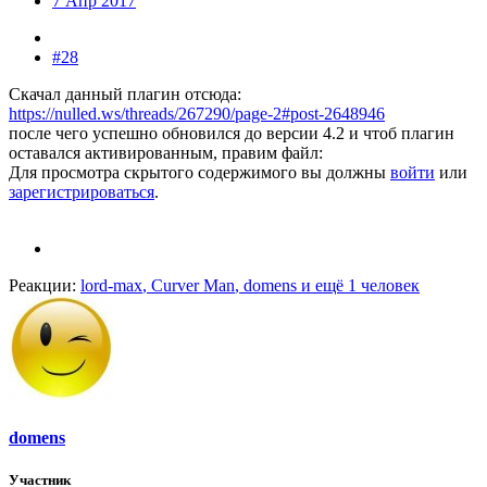
7 Апр 2017
#28
Скачал данный плагин отсюда:
https://nulled.ws/threads/267290/page-2#post-2648946
после чего успешно обновился до версии 4.2 и чтоб плагин
оставался активированным, правим файл:
Для просмотра скрытого содержимого вы должны
войти
или
зарегистрироваться
.
Реакции:
lord-max
,
Curver Man
,
domens
и ещё 1 человек
domens
Участник