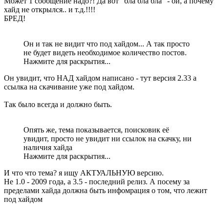
Может 1 сообщение надо?! Да вот "бла бла бла" - ой, а почему
хайд не открылся.. и т.д.!!!!
БРЕД!
Он и так не видит что под хайдом... А так просто
не будет видеть необходимое количество постов.
Нажмите для раскрытия...
Он увидит, что НАД хайдом написано - тут версия 2.33 а
ссылка на скачивание уже под хайдом.
Так было всегда и должно быть.
Опять же, тема показывается, поисковик её
увидит, просто не увидит ни ссылок на скачку, ни
наличия хайда
Нажмите для раскрытия...
И что что тема? я ищу АКТУАЛЬНУЮ версию.
Не 1.0 - 2009 года, а 3.5 - последний релиз. А посему за
пределами хайда должна быть инфомрация о том, что лежит
под хайдом