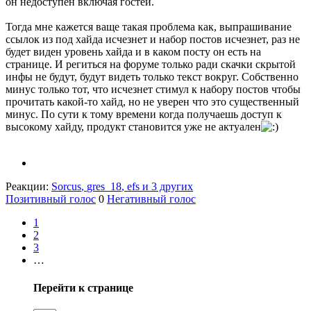
он недоступен включая гостей.
Тогда мне кажется ваще такая проблема как, выпрашивание
ссылок из под хайда исчезнет и набор постов исчезнет, раз не
будет виден уровень хайда и в каком посту он есть на
странице. И региться на форуме только ради скачки скрытой
инфы не будут, будут видеть только текст вокруг. Собственно
минус только тот, что исчезнет стимул к набору постов чтобы
прочитать какой-то хайд, но не уверен что это существенный
минус. По сути к тому времени когда получаешь доступ к
высокому хайду, продукт становится уже не актуален
Реакции:
Sorcus
,
gres_18
,
efs
и 3 других
Позитивный голос
0
Негативный голос
1
2
3
…
Перейти к странице