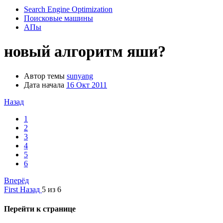
Search Engine Optimization
Поисковые машины
АПы
новый алгоритм яши?
Автор темы
sunyang
Дата начала
16 Окт 2011
Назад
1
2
3
4
5
6
Вперёд
First
Назад
5 из 6
Перейти к странице