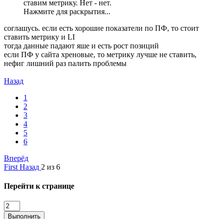
ставим метрику. Нет - нет.
Нажмите для раскрытия...
соглашусь. если есть хорошие показатели по ПФ, то стоит
ставить метрику и LI
тогда данные падают яше и есть рост позиций
если ПФ у сайта хреновые, то метрику лучше не ставить,
нефиг лишний раз палить проблемы
Назад
1
2
3
4
5
6
Вперёд
First
Назад
2 из 6
Перейти к странице
Выполнить