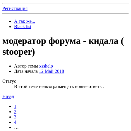
Регистрация
А так же...
Black list
модератор форума - кидала (
stooper)
Автор темы
xsshelp
Дата начала
12 Май 2018
Статус
В этой теме нельзя размещать новые ответы.
Назад
1
2
3
4
…