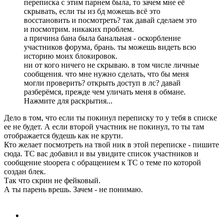
переписка с этим парнем была, то зачем мне её
скрывать, если ты из бд можешь всё это
восстановить и посмотреть? так давай сделаем это
и посмотрим. никаких проблем.
а причина бана была банальная - оскорбление
участников форума, брань. ты можешь видеть всю
историю моих блокировок.
ни от кого ничего не скрываю. в том числе личные
сообщения. что мне нужно сделать, что бы меня
могли проверить? открыть доступ в лс? давай
разберёмся, прежде чем уличать меня в обмане.
Нажмите для раскрытия...
Дело в том, что если ты покинул переписку то у тебя в списке
ее не будет. А если второй участник не покинул, то ты там
отображается будешь как не крути.
Кто желает посмотреть на твой ник в этой переписке - пишите
сюда. ТС вас добавил и вы увидите список участников и
сообщение stoopera с обращением к ТС о теме по которой
создан блек.
Так что скрин не фейковый.
А ты парень врешь. Зачем - не понимаю.