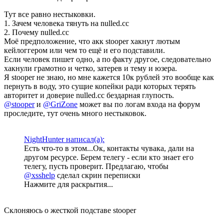
Тут все равно нестыковки.
1. Зачем человека тянуть на nulled.cc
2. Почему nulled.cc
Моё предположение, что акк stooper хакнут лютым
кейлоггером или чем то ещё и его подставили.
Если человек пишет одно, а по факту другое, следовательно
хакнули грамотно и четко, затерев и тему и юзера.
Я stooper не знаю, но мне кажется 10к рублей это вообще как
пернуть в воду, это сущие копейки ради которых терять
авторитет и доверие nulled.cc бездарная глупость.
@stooper
и
@GriZone
может вы по логам входа на форум
проследите, тут очень много нестыковок.
NightHunter написал(а):
Есть что-то в этом...Ок, контакты чувака, дали на
другом ресурсе. Берем телегу - если кто знает его
телегу, пусть проверит. Предлагаю, чтобы
@xsshelp
сделал скрин переписки
Нажмите для раскрытия...
Склоняюсь о жесткой подставе stooper