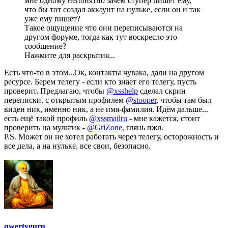
мне одному непонятно зачем ступер пишет ему,
что бы тот создал аккаунт на нульке, если он и так
уже ему пишет?
Такое ощущение что они переписываются на
другом форуме, тогда как тут воскресло это
сообщение?
Нажмите для раскрытия...
Есть что-то в этом...Ок, контакты чувака, дали на другом
ресурсе. Берем телегу - если кто знает его телегу, пусть
проверит. Предлагаю, чтобы
@xsshelp
сделал скрин
переписки, с открытым профилем
@stooper
, чтобы там был
виден ник, именно ник, а не имя-фамилия. Идём дальше...
есть ещё такой профиль
@xssmailru
- мне кажется, стоит
проверить на мультик -
@GriZone
, глянь пжл.
P.S. Может он не хотел работать через телегу, осторожность и
все дела, а на нульке, все свои, безопасно.
qwertyguru