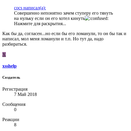
cocs написал(а):
Совершенно непонятно зачем ступеру его тянуть
на нульку если он его хотел кинуть
Нажмите для раскрытия...
Как бы да, согласен...но если бы его ломанули, то он бы так и
написал, мол меня ломанули и т.п. Но тут да, надо
разбираться.
X
xsshelp
Создатель
Регистрация
7 Май 2018
Сообщения
0
Реакции
8