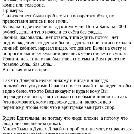
компе или телефоне.
Примеры:
С алиэкспресс были проблемы на возврат кэшбэка, но
предоставил запись и всё зачли.
Буквально две недели назад кинул меня Почта Банк на 2000
рублей, деньги тупо изчесли со счёта без следа...
Звонил, жаловался....нет ответа, типа ждите, потом - нет
подтверждения что деньги были..., достал свои записи входа в
личный кабинет, нарезал видео, что деньги Были на счету и
попросил выписку куда они девались через письмо в супорт.
Извинились, типа у нас был глюк системы и Вам просто не
повезло...бла...бла...бла....
Вот такая моя история.
Так что Доверять нельзя никому и нигде и никогда:
пользуйтесь услугами Гаранта и всё снимайте на видео, чтобы
видно было, что это Ваш аккаунт и куда и кому Вы
переводите деньги, я вот снимаю на вебмани полностью акк
(что возможно), кому перевожу деньги, включая всю
переписку, чтобы если что в арбитраже выиграть спор.
Будьте Бдительны, не потому что люди плохие, а потому, что
люди не совершенны (пока).
Много Тьмы в Душах Людей и порой они не могут справиться