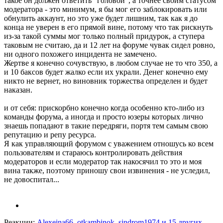
такое он должен ответить "головой", а точнее своим статусом
модератора - это минимум, я бы мог его заблокировать или
обнулить аккаунт, но это уже будет лишним, так как я до
конца не уверен в его прямой вине, потому что так рискнуть
из-за такой суммы мог только полный придурок, а ступера
таковым не считаю, да и 12 лет на форуме чувак сидел ровно,
ни одного похожего инцидента не замечено.
Жертве я конечно сочувствую, в любом случае не то что 350, а
и 10 баксов будет жалко если их украли. Денег конечно ему
никто не вернет, но виновник торжества определен и будет
наказан.
и от себя: прискорбно конечно когда особенно кто-либо из
команды форума, а иногда и просто юзеры которых лично
знаешь попадают в такие передряги, портя тем самым свою
репутацию и репу ресурса.
Я как управляющий форумом с уважением отношусь ко всем
пользователям и стараюсь контролировать действия
модераторов и если модератор так накосячил то это и моя
вина также, поэтому приношу свои извинения - не уследил,
не довоспитал...
Реакции:
Alexeina66
,
otkambinok
,
sindrom1974
и 15 других