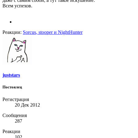
даже с самим собой, а тут такое искушение.
Всем успехов.
Реакции:
Sorcus
,
stooper
и
NightHunter
juststars
Постоялец
Регистрация
20 Дек 2012
Сообщения
287
Реакции
102