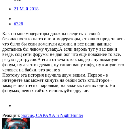
21 Май 2018
#326
Как по мне модераторы должны следить за своей
безопасностью на то они и модераторы, страшно представить
что было бы если ломанули админа и все наши данные
достались бы левому чуваку.А если пароль тут у вас как и
везде, соц сети форумы не дай бог что еще поважнее то все,
разуют до трусов.А если отвечать как модер - ну ломанули
форум, ну а я что сделаю, ну слили вашу инфу, ну кинули сто
человек на бабки, это же не я .
Поэтому эта история научила двум вещам. Первое - в
интернете вас может кинуть на бабки хоть кто.Второе -
заморачивайтесь с паролями, на важных сайтах одни. На
форумах, левых сайтах используйте другие.
Реакции:
Sorcus
,
CAPAXA
и
NightHunter