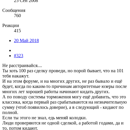
25 Сен 2008
Сообщения
760
Реакции
415
20 Май 2018
#323
Не расстраивайся....
Ты хоть 100 раз сделку проведи, но порой бывает, что на 101
тебя накажут.
И на этом форуме, и на многих других, не раз бывало и ещё
будет, когда по каким-то причинам авторитетные юзеры после
многих лет хорошей работы начинают кидать других.
А по поводу системы торможения могу ещё добавить, что это
классика, когда первый раз срабатываются на незначительную
сумму (чтоб появилось доверие), а в следующий - кидают по
полной.
Если ты этого не знал, едь меняй колодки.
Люди проверяются не одной сделкой, а работой годами, да и
то, потом кидают.