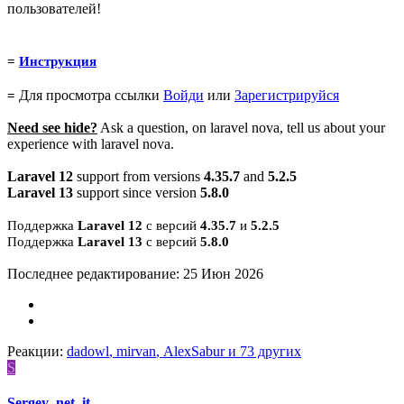
пользователей!
=
Инструкция
Для просмотра ссылки
Войди
или
Зарегистрируйся
=
Need see hide?
Ask a question, on laravel nova, tell us about your
experience with laravel nova.
Laravel 12
support from versions
4.35.7
and
5.2.5
Laravel 13
support since version
5.8.0
Поддержка
Laravel 12
с версий
4.35.7
и
5.2.5
Поддержка
Laravel 13
с версий
5.8.0
Последнее редактирование:
25 Июн 2026
Реакции:
dadowl
,
mirvan
,
AlexSabur
и 73 других
S
Sergey_net_it