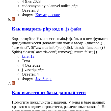
4 Янв 2023
codecanyon
hyip
laravel
nulled
php
Ответы: 3
Форум:
Коммерческие
K
Как внедрить php код в .js файл
Здравствуйте, У меня есть main.js файл, и в нем функция
для динамически добавления полей ввода. (function() {
"use strict"; $(".awards-info").on('click','.trash', function () {
$(this).closest('.awards-cont').remove(); return false; })...
karen12
Тема
4 Окт 2022
javascript
php
Ответы: 4
Форум:
JavaScript
K
Как вывести из базы данный теги
Помогите пожалуйста с задачей. У меня в базе данных
хранятся в одном строке теги, разделенные запятой. Не