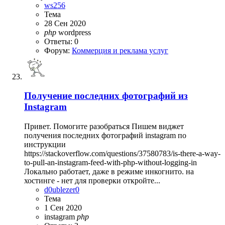
ws256
Тема
28 Сен 2020
php
wordpress
Ответы: 0
Форум:
Коммерция и реклама услуг
Получение последних фотографий из
Instagram
Привет. Помогите разобраться Пишем виджет
получения последних фотографий instagram по
инструкции
https://stackoverflow.com/questions/37580783/is-there-a-way-
to-pull-an-instagram-feed-with-php-without-logging-in
Локально работает, даже в режиме инкогнито. на
хостинге - нет для проверки откройте...
d0ublezer0
Тема
1 Сен 2020
instagram
php