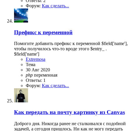
Ответы: 2
Форум:
Как сделать...
Префикс к переменной
Помогите добавить префикс к переменной $field['name'],
чтобы получилось что-то вроде этого $entry_ .
$field['name']
Extremosa
Тема
30 Авг 2020
php
переменная
Ответы: 1
Форум:
Как сделать...
Как передать на почту картинку из Canvas
Доброго дня. Никогда ранее не сталкивался с подобной
задачей, а сегодня пришлось. Ни как не могу передать