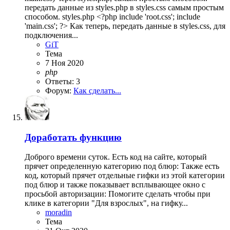
передать данные из styles.php в styles.css самым простым
способом. styles.php <?php include 'root.css'; include
'main.css'; ?> Как теперь, передать данные в styles.css, для
подключения...
GiT
Тема
7 Ноя 2020
php
Ответы: 3
Форум:
Как сделать...
Доработать функцию
Доброго времени суток. Есть код на сайте, который
прячет определенную категорию под блюр: Также есть
код, который прячет отдельные гифки из этой категории
под блюр и также показывает всплывающее окно с
просьбой авторизации: Помогите сделать чтобы при
клике в категории "Для взрослых", на гифку...
moradin
Тема