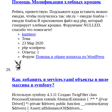
Помощь
Модификация хлебных крошек
Ребята, приветствую. Подскажите куда вставить можно
емодзи, чтобы получилось так: site.ru > емодзи блабла >
емодзи блабла В приложении файл код php, который
генерирует хлебные крошки. Форумчане NULLED,
спасибо что помогаете!
kuminov
Тема
23 Мар 2020
php
wordpress
Ответы: 1
Форум:
Помощь и общие вопросы по WordPress
Как добавить в services.yaml объекты в виде
массива в symfony?
Использую symfony 4.3.11 Создаю TwigFilter class
ProcessorExtension extends AbstractExtension { /** * @var
Driver[] */ private $drivers; public function __construct(array
$drivers) { Assert::allIsInstanceOf($drivers...