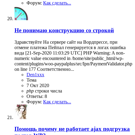
Форум:
Как сделать...
Не понимаю конструкцию со строкой
Здравствуйте На сервере сайт на Вордпрессе, при
отмене платежа Пейпал генерируется в логах ошибка
вида [21-Sep-2020 11:03:29 UTC] PHP Warning: A non-
numeric value encountered in /home/site/public_html/wp-
content/plugins/woo-paypalplus/src/Ipn/PaymentValidator.php
on line 177 Соответственно...
Den1xxx
Тема
7 Окт 2020
php
строки
числа
Ответы: 8
Форум:
Как сделать...
Помощь
почему не работает ajax подгрузка