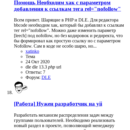
Помощь
Необходим хак с параметром
добавления к ссылкам тега rel="nofollow"
Всем привет. Шарящие в PHP и DLE. Для редактора
bbcode необходим хак, который бы добавлял к ссылкам
тег rel="nofollow". Можно даже изменить параметр
[leech] под nofollow, но без кодировок и редиректа, что
бы формировал как простую ссылку но с параметром
Nofollow. Сам в коде не особо шарю, но...
xatinko
Тема
24 Окт 2020
dle
dle 13.3
php
url
Ответы: 7
Форум:
DLE
[Работа]
Нужен разработчик на yii
Разработать механизм распределения задач между
группами пользователей. Необходимо реализовать
новый раздел в проекте, позволяющий менеджеру