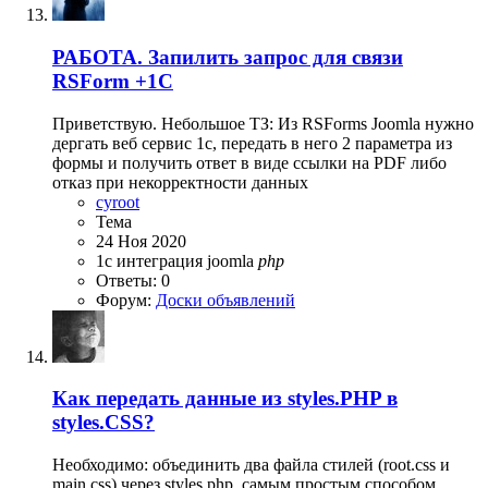
РАБОТА. Запилить запрос для связи
RSForm +1C
Приветствую. Небольшое ТЗ: Из RSForms Joomla нужно
дергать веб сервис 1с, передать в него 2 параметра из
формы и получить ответ в виде ссылки на PDF либо
отказ при некорректности данных
cyroot
Тема
24 Ноя 2020
1c интеграция
joomla
php
Ответы: 0
Форум:
Доски объявлений
Как передать данные из styles.PHP в
styles.CSS?
Необходимо: объединить два файла стилей (root.css и
main.css) через styles.php, самым простым способом.