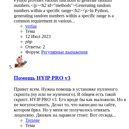
Python provides various functions to generate random
numbers.</p><h2 id="methods">Generating random
numbers within a specific range</h2><p>In Python,
generating random numbers within a specific range is a
common requirement in various...
verfaa
Тема
12 Июл 2023
php
Ответы: 2
Форум:
Регулярные выражения
Помощь
HYIP PRO v3
Привет всем. Нужна помощь в установке нулленого
скрипта (ну или не нуленного). В общем есть такой
скрипт. HYIP PRO v3. Его вроде бы как выложили. Но я
не могупоставить. Делал то, что написано на сайте,
котором брвл. Но у меня не получилось отвязать
лицензию. Движек на ларавеле стоит. Вот отсюда...
Trezege
Тема