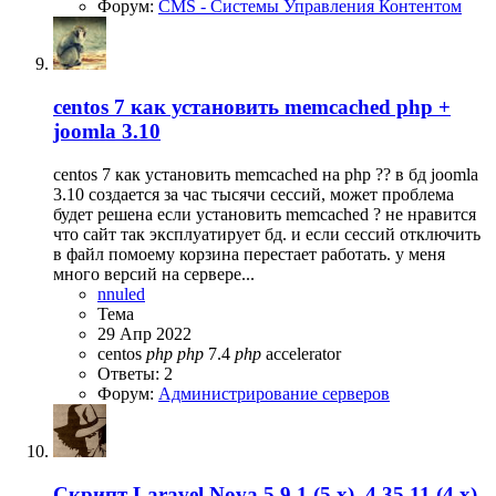
Форум:
CMS - Системы Управления Контентом
centos 7 как установить memcached php +
joomla 3.10
centos 7 как установить memcached на php ?? в бд joomla
3.10 создается за час тысячи сессий, может проблема
будет решена если установить memcached ? не нравится
что сайт так эксплуатирует бд. и если сессий отключить
в файл помоему корзина перестает работать. у меня
много версий на сервере...
nnuled
Тема
29 Апр 2022
centos
php
php
7.4
php
accelerator
Ответы: 2
Форум:
Администрирование серверов
Скрипт
Laravel Nova 5.9.1 (5.x), 4.35.11 (4.x)