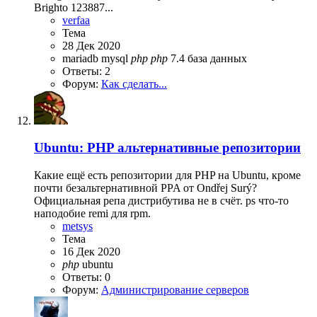
Brighto 123887...
verfaa
Тема
28 Дек 2020
mariadb
mysql
php
php
7.4
база данных
Ответы: 2
Форум:
Как сделать...
Ubuntu: PHP альтернативные репозитории
Какие ещё есть репозитории для PHP на Ubuntu, кроме
почти безальтернативной PPA от Ondřej Surý?
Официальная репа дистрибутива не в счёт. ps что-то
наподобие remi для rpm.
metsys
Тема
16 Дек 2020
php
ubuntu
Ответы: 0
Форум:
Администрирование серверов