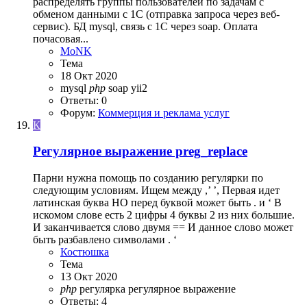
распределять группы пользователей по задачам с
обменом данными с 1С (отправка запроса через веб-
сервис). БД mysql, связь с 1С через soap. Оплата
почасовая...
MoNK
Тема
18 Окт 2020
mysql
php
soap
yii2
Ответы: 0
Форум:
Коммерция и реклама услуг
К
Регулярное выражение preg_replace
Парни нужна помощь по созданию регулярки по
следующим условиям. Ищем между ,’ ’, Первая идет
латинская буква НО перед буквой может быть . и ‘ В
искомом слове есть 2 цифры 4 буквы 2 из них большие.
И заканчивается слово двумя == И данное слово может
быть разбавлено символами . ‘
Костюшка
Тема
13 Окт 2020
php
регулярка
регулярное выражение
Ответы: 4