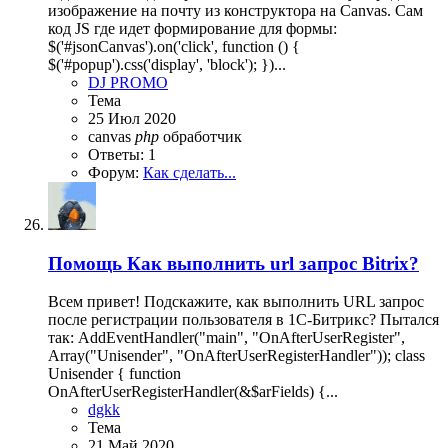
изображение на почту из конструктора на Canvas. Сам
код JS где идет формирование для формы:
$('#jsonCanvas').on('click', function () {
$('#popup').css('display', 'block'); })...
DJ PROMO
Тема
25 Июл 2020
canvas
php
обработчик
Ответы: 1
Форум:
Как сделать...
Помощь
Как выполнить url запрос Bitrix?
Всем привет! Подскажите, как выполнить URL запрос
после регистрации пользователя в 1С-Битрикс? Пытался
так: AddEventHandler("main", "OnAfterUserRegister",
Array("Unisender", "OnAfterUserRegisterHandler")); class
Unisender { function
OnAfterUserRegisterHandler(&$arFields) {...
dgkk
Тема
21 Май 2020