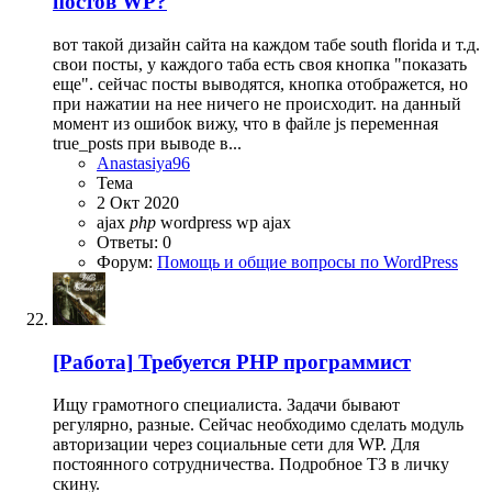
постов WP?
вот такой дизайн сайта на каждом табе south florida и т.д.
свои посты, у каждого таба есть своя кнопка "показать
еще". сейчас посты выводятся, кнопка отображется, но
при нажатии на нее ничего не происходит. на данный
момент из ошибок вижу, что в файле js переменная
true_posts при выводе в...
Anastasiya96
Тема
2 Окт 2020
ajax
php
wordpress
wp ajax
Ответы: 0
Форум:
Помощь и общие вопросы по WordPress
[Работа]
Требуется PHP программист
Ищу грамотного специалиста. Задачи бывают
регулярно, разные. Сейчас необходимо сделать модуль
авторизации через социальные сети для WP. Для
постоянного сотрудничества. Подробное ТЗ в личку
скину.