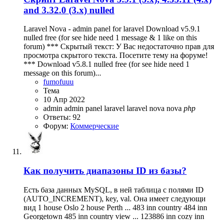
and 3.32.0 (3.x) nulled
Laravel Nova - admin panel for laravel Download v5.9.1
nulled free (for see hide need 1 message & 1 like on this
forum) *** Скрытый текст: У Вас недостаточно прав для
просмотра скрытого текста. Посетите тему на форуме!
*** Download v5.8.1 nulled free (for see hide need 1
message on this forum)...
fumofuuu
Тема
10 Апр 2022
admin
admin panel
laravel
laravel nova
nova
php
Ответы: 92
Форум:
Коммерческие
Как получить диапазоны ID из базы?
Есть база данных MySQL, в ней таблица с полями ID
(AUTO_INCREMENT), key, val. Она имеет следующи
вид 1 house Oslo 2 house Perth ... 483 inn country 484 inn
Georgetown 485 inn country view ... 123886 inn cozy inn