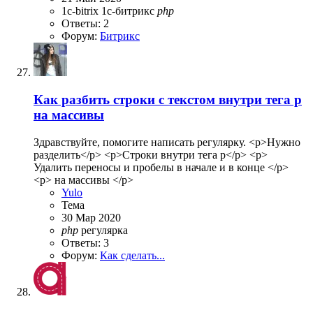
1c-bitrix
1с-битрикс
php
Ответы: 2
Форум:
Битрикс
Как разбить строки с текстом внутри тега p
на массивы
Здравствуйте, помогите написать регулярку. <p>Нужно
разделить</p> <p>Строки внутри тега p</p> <p>
Удалить переносы и пробелы в начале и в конце </p>
<p> на массивы </p>
Yulo
Тема
30 Мар 2020
php
регулярка
Ответы: 3
Форум:
Как сделать...