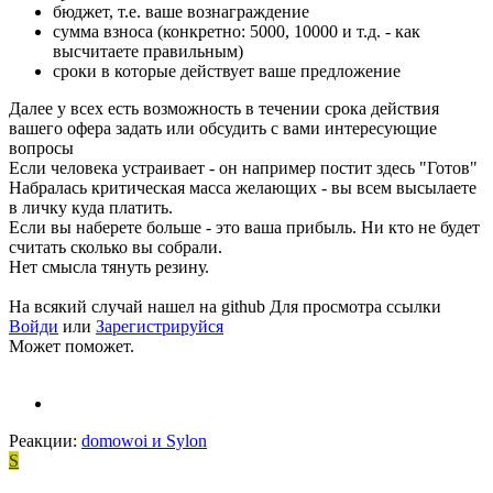
бюджет, т.е. ваше вознаграждение
сумма взноса (конкретно: 5000, 10000 и т.д. - как
высчитаете правильным)
сроки в которые действует ваше предложение
Далее у всех есть возможность в течении срока действия
вашего офера задать или обсудить с вами интересующие
вопросы
Если человека устраивает - он например постит здесь "Готов"
Набралась критическая масса желающих - вы всем высылаете
в личку куда платить.
Если вы наберете больше - это ваша прибыль. Ни кто не будет
считать сколько вы собрали.
Нет смысла тянуть резину.
На всякий случай нашел на github
Для просмотра ссылки
Войди
или
Зарегистрируйся
Может поможет.
Реакции:
domowoi
и
Sylon
S