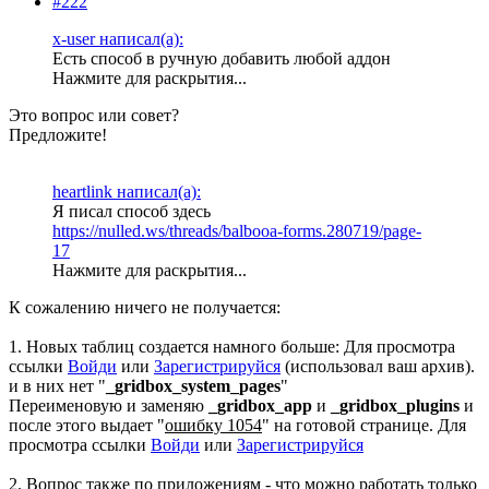
#222
x-user написал(а):
Есть способ в ручную добавить любой аддон
Нажмите для раскрытия...
Это вопрос или совет?
Предложите!
heartlink написал(а):
Я писал способ здесь
https://nulled.ws/threads/balbooa-forms.280719/page-
17
Нажмите для раскрытия...
К сожалению ничего не получается:
1. Новых таблиц создается намного больше:
Для просмотра
ссылки
Войди
или
Зарегистрируйся
(использовал ваш архив).
и в них нет "
_gridbox_system_pages
"
Переименовую и заменяю
_gridbox_app
и
_gridbox_plugins
и
после этого выдает "
ошибку 1054
" на готовой странице.
Для
просмотра ссылки
Войди
или
Зарегистрируйся
2. Вопрос также по приложениям - что можно работать только