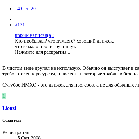
14 Сен 2011
#171
unix4k написал(а):
Кто пробывал? что думаете? хороший движок.
чтото мало про негоу пишут.
Нажмите для раскрытия...
В чистом виде друпал не использую. Обычно он выступает в ка
требователен к ресурсам, плюс есть некоторые траблы в безопа
Сугубое ИМХО - это движок для прогеров, а не для обычных л
L
Lionzi
Создатель
Регистрация
15 Окт 2008