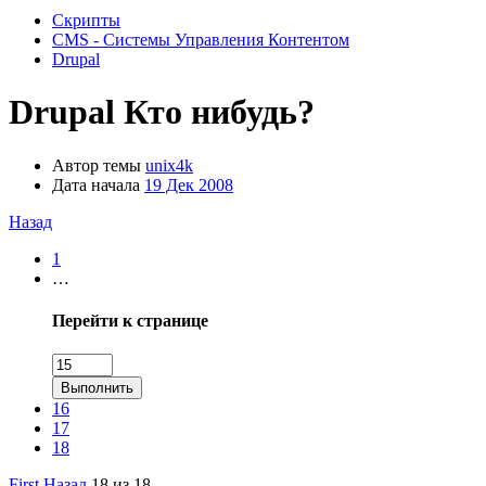
Скрипты
CMS - Системы Управления Контентом
Drupal
Drupal Кто нибудь?
Автор темы
unix4k
Дата начала
19 Дек 2008
Назад
1
…
Перейти к странице
Выполнить
16
17
18
First
Назад
18 из 18