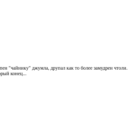
пен "чайнику" джумла, друпал как то более замудрен чтоли.
рый конец...