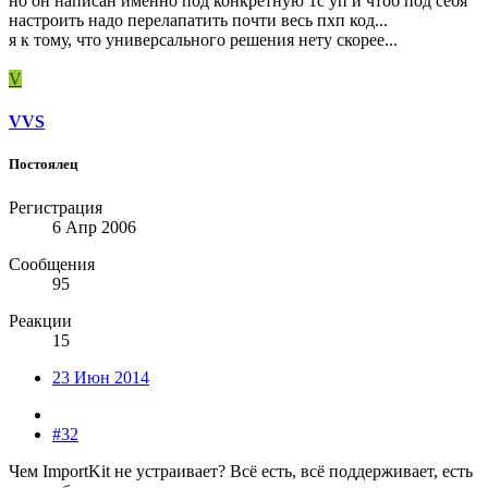
но он написан именно под конкретную 1с уп и чтоб под себя
настроить надо перелапатить почти весь пхп код...
я к тому, что универсального решения нету скорее...
V
VVS
Постоялец
Регистрация
6 Апр 2006
Сообщения
95
Реакции
15
23 Июн 2014
#32
Чем ImportKit не устраивает? Всё есть, всё поддерживает, есть