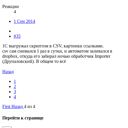
Реакции
4
1 Сен 2014
#35
1С выгружал скриптом в CSV, картинки ссылками.
csv сам снимался 1 раз в сутки, и автоматом заливался в
dropbox, откуда его забирал ночью обработчик Importer
(Друпаловский). В общем то всё
Назад
1
2
3
4
First
Назад
4 из 4
Перейти к странице