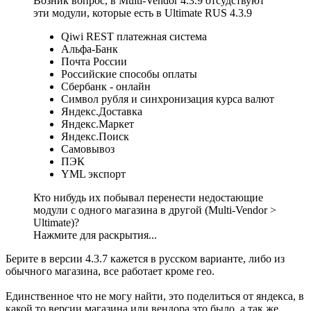
Возник вопрос, в Multi-Vendor 4.3.9 отсудствуют
эти модули, которые есть в Ultimate RUS 4.3.9
Qiwi REST платежная система
Альфа-Банк
Почта России
Российские способы оплаты
Сбербанк - онлайн
Символ рубля и синхронизация курса валют
Яндекс.Доставка
Яндекс.Маркет
Яндекс.Поиск
Самовывоз
ПЭК
YML экспорт
Кто нибудь их побывал перенести недостающие
модули с одного магазина в другой (Multi-Vendor >
Ultimate)?
Нажмите для раскрытия...
Берите в версии 4.3.7 кажется в русском варианте, либо из
обычного магазина, все работает кроме гео.
Единственное что не могу найти, это поделиться от яндекса, в
какой то версии магазина или вендора это было, а так же