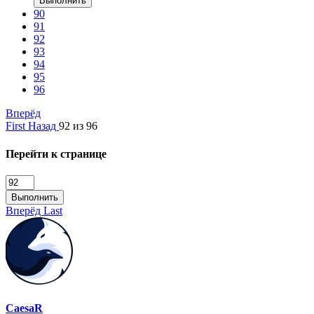
Выполнить
90
91
92
93
94
95
96
Вперёд
First
Назад
92 из 96
Перейти к странице
Выполнить
Вперёд
Last
CaesaR