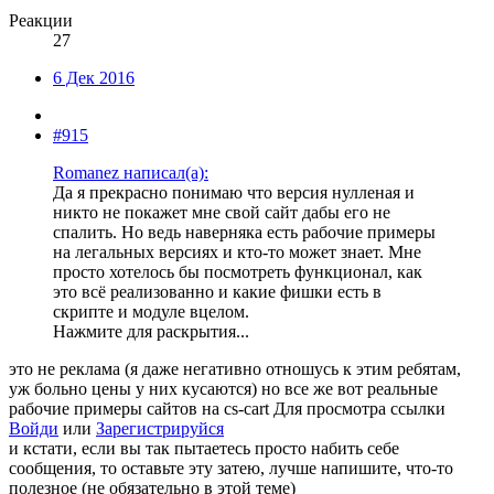
Реакции
27
6 Дек 2016
#915
Romanez написал(а):
Да я прекрасно понимаю что версия нулленая и
никто не покажет мне свой сайт дабы его не
спалить. Но ведь наверняка есть рабочие примеры
на легальных версиях и кто-то может знает. Мне
просто хотелось бы посмотреть функционал, как
это всё реализованно и какие фишки есть в
скрипте и модуле вцелом.
Нажмите для раскрытия...
это не реклама (я даже негативно отношусь к этим ребятам,
уж больно цены у них кусаются) но все же вот реальные
рабочие примеры сайтов на cs-cart
Для просмотра ссылки
Войди
или
Зарегистрируйся
и кстати, если вы так пытаетесь просто набить себе
сообщения, то оставьте эту затею, лучше напишите, что-то
полезное (не обязательно в этой теме)