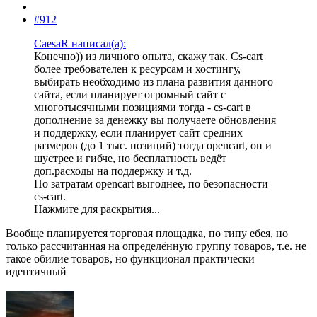
#912
CaesaR написал(а):
Конечно)) из личного опыта, скажу так. Cs-cart
более требователен к ресурсам и хостингу,
выбирать необходимо из плана развития данного
сайта, если планирует огромный сайт с
многотысячными позициями тогда - cs-cart в
дополнение за денежку вы получаете обновления
и поддержку, если планирует сайт средних
размеров (до 1 тыс. позиций) тогда opencart, он и
шустрее и гибче, но бесплатность ведёт
доп.расходы на поддержку и т.д.
По затратам opencart выгоднее, по безопасности
cs-cart.
Нажмите для раскрытия...
Вообще планируется торговая площадка, по типу ебея, но
только рассчитанная на определённую группу товаров, т.е. не
такое обилие товаров, но функционал практически
идентичный