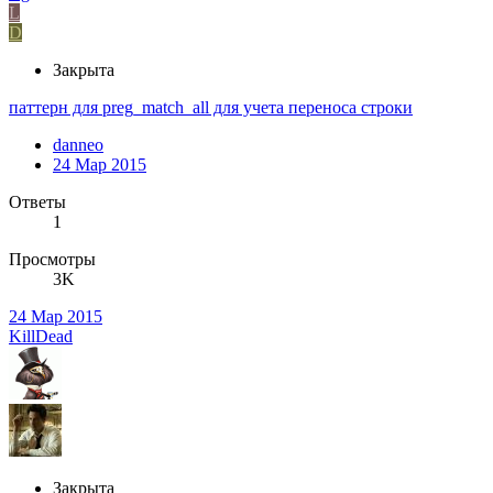
L
D
Закрыта
паттерн для preg_match_all для учета переноса строки
danneo
24 Мар 2015
Ответы
1
Просмотры
3K
24 Мар 2015
KillDead
Закрыта