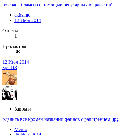
notepad++ замена с помощью регулярных выражений
akksimo
12 Июл 2014
Ответы
1
Просмотры
3K
12 Июл 2014
xpert13
Закрыта
Удалить всё кромен названий файлов с раширением .jpg
Menro
25 Июн 2014