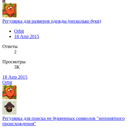
L
Регулярка для размеров одежды (несколько букв)
Orbit
18 Апр 2015
Ответы
2
Просмотры
3K
18 Апр 2015
Orbit
Регулярка для поиска не буквенных символов "непонятного
происхождения"