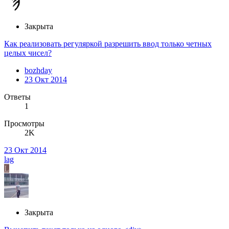
Закрыта
Как реализовать регуляркой разрешить ввод только четных
целых чисел?
bozhday
23 Окт 2014
Ответы
1
Просмотры
2K
23 Окт 2014
lag
L
Закрыта