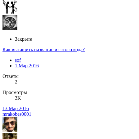
Закрыта
Как вытащить название из этого кода?
sof
1 Мар 2016
Ответы
2
Просмотры
3K
13 Мар 2016
mrakobes0001