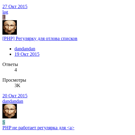
27 Окт 2015
lag
L
[PHP] Регулярку для отлова списков
dandandan
19 Окт 2015
Ответы
4
Просмотры
3K
20 Окт 2015
dandandan
S
PHP не работает регулярка для <a>