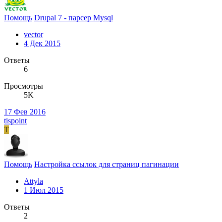
Помощь
Drupal 7 - парсер Mysql
vector
4 Дек 2015
Ответы
6
Просмотры
5K
17 Фев 2016
tispoint
T
Помощь
Настройка ссылок для страниц пагинации
Attyla
1 Июл 2015
Ответы
2