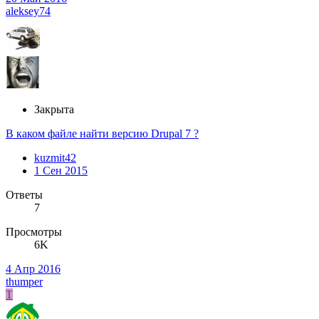
aleksey74
Закрыта
В каком файле найти версию Drupal 7 ?
kuzmit42
1 Сен 2015
Ответы
7
Просмотры
6K
4 Апр 2016
thumper
T