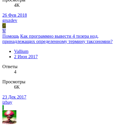
4K
26 Фев 2018
gruzdev
G
V
Помощь
Как программно вывести 4 тизера нод,
принадлежащих определенному термину таксономии?
Vallium
2 Июн 2017
Ответы
4
Просмотры
6K
23 Дек 2017
izbay
I