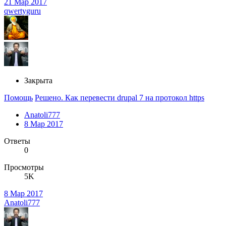
21 Мар 2017
qwertyguru
Закрыта
Помощь
Решено. Как перевести drupal 7 на протокол https
Anatoli777
8 Мар 2017
Ответы
0
Просмотры
5K
8 Мар 2017
Anatoli777