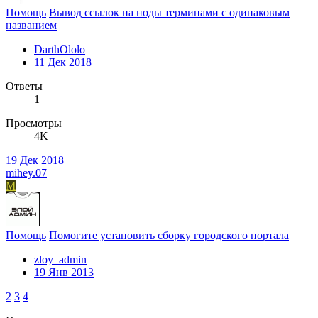
Помощь
Вывод ссылок на ноды терминами с одинаковым
названием
DarthOlolo
11 Дек 2018
Ответы
1
Просмотры
4K
19 Дек 2018
mihey.07
M
Помощь
Помогите установить сборку городского портала
zloy_admin
19 Янв 2013
2
3
4