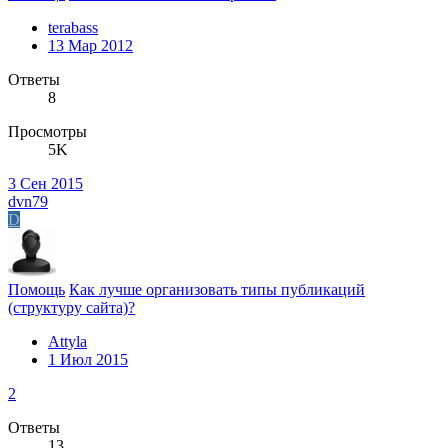
terabass
13 Мар 2012
Ответы
8
Просмотры
5K
3 Сен 2015
dvn79
D
Помощь
Как лучше организовать типы публикаций
(структуру сайта)?
Attyla
1 Июл 2015
2
Ответы
13