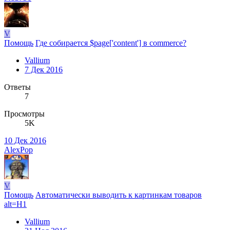
V
Помощь
Где собирается $page['content'] в commerce?
Vallium
7 Дек 2016
Ответы
7
Просмотры
5K
10 Дек 2016
AlexPop
V
Помощь
Автоматически выводить к картинкам товаров
alt=H1
Vallium