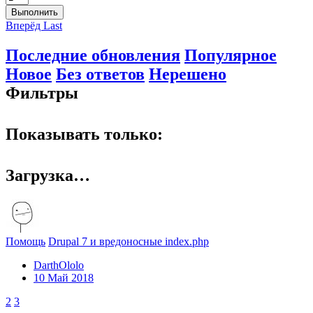
Выполнить
Вперёд
Last
Последние обновления
Популярное
Новое
Без ответов
Нерешено
Фильтры
Показывать только:
Загрузка…
Помощь
Drupal 7 и вредоносные index.php
DarthOlolo
10 Май 2018
2
3