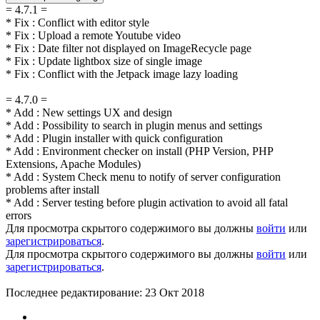
= 4.7.1 =
* Fix : Conflict with editor style
* Fix : Upload a remote Youtube video
* Fix : Date filter not displayed on ImageRecycle page
* Fix : Update lightbox size of single image
* Fix : Conflict with the Jetpack image lazy loading
= 4.7.0 =
* Add : New settings UX and design
* Add : Possibility to search in plugin menus and settings
* Add : Plugin installer with quick configuration
* Add : Environment checker on install (PHP Version, PHP
Extensions, Apache Modules)
* Add : System Check menu to notify of server configuration
problems after install
* Add : Server testing before plugin activation to avoid all fatal
errors
Для просмотра скрытого содержимого вы должны
войти
или
зарегистрироваться
.
Для просмотра скрытого содержимого вы должны
войти
или
зарегистрироваться
.
Последнее редактирование:
23 Окт 2018