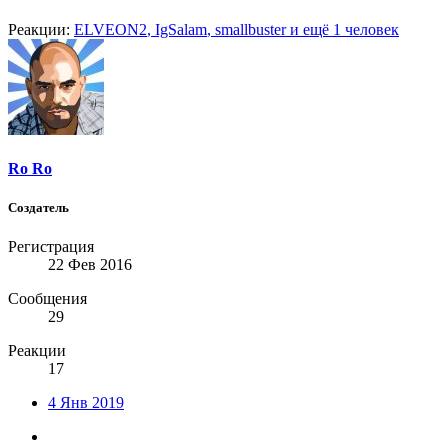
Реакции:
ELVEON2
,
IgSalam
,
smallbuster
и ещё 1 человек
Ro Ro
Создатель
Регистрация
22 Фев 2016
Сообщения
29
Реакции
17
4 Янв 2019