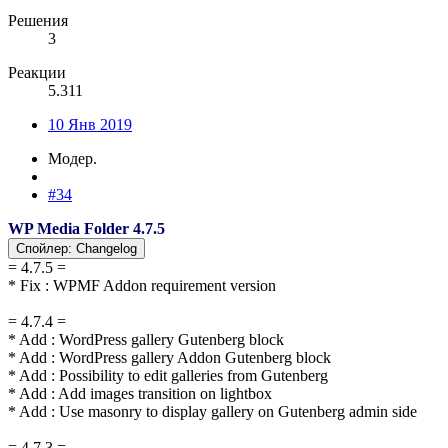
Решения
3
Реакции
5.311
10 Янв 2019
Модер.
#34
WP Media Folder 4.7.5
Спойлер:
Changelog
= 4.7.5 =
* Fix : WPMF Addon requirement version
= 4.7.4 =
* Add : WordPress gallery Gutenberg block
* Add : WordPress gallery Addon Gutenberg block
* Add : Possibility to edit galleries from Gutenberg
* Add : Add images transition on lightbox
* Add : Use masonry to display gallery on Gutenberg admin side
= 4.7.3 =