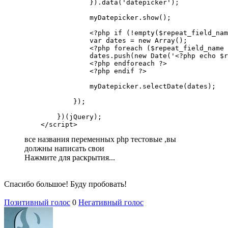
                }).data('datepicker');

                myDatepicker.show();

                <?php if (!empty($repeat_field_nam
                var dates = new Array();

                <?php foreach ($repeat_field_name 
                dates.push(new Date('<?php echo $r
                <?php endforeach ?>

                <?php endif ?>

                myDatepicker.selectDate(dates);

            });

        })(jQuery);

    </script>
все названия переменных php тестовые ,вы
должны написать свои
Нажмите для раскрытия...
Спасибо большое! Буду пробовать!
Позитивный голос
0
Негативный голос