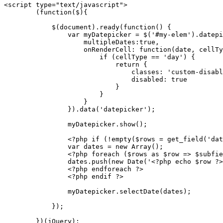
<script type="text/javascript">

        (function($){

            $(document).ready(function() {

                var myDatepicker = $('#my-elem').datepi
                    multipleDates:true,

                    onRenderCell: function(date, cellTy
                        if (cellType == 'day') {

                            return {

                                classes: 'custom-disabl
                                disabled: true

                            }

                        }

                    }

                }).data('datepicker');

                myDatepicker.show();

                <?php if (!empty($rows = get_field('dat
                var dates = new Array();

                <?php foreach ($rows as $row => $subfie
                dates.push(new Date('<?php echo $row ?>
                <?php endforeach ?>

                <?php endif ?>

                myDatepicker.selectDate(dates);

            });

        })(jQuery);
