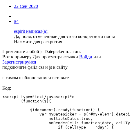
22 Сен 2020
#4
espirit написал(а):
Да, поля, отмеченные для этого конкретного поста
Нажмите для раскрытия...
Примените любой js Datepicker плагин.
Вот к примеру
Для просмотра ссылки
Войди
или
Зарегистрируйся
подключите файл css и js к сайту
в самом шаблоне записи вставьте
Код:
<script type="text/javascript">

        (function($){

            $(document).ready(function() {

                var myDatepicker = $('#my-elem').datepi
                    multipleDates:true,

                    onRenderCell: function(date, cellTy
                        if (cellType == 'day') {
