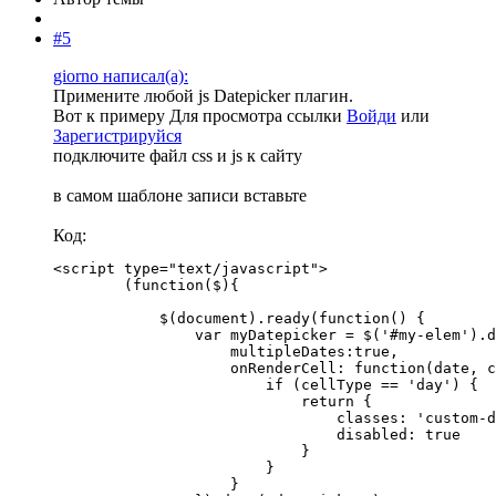
#5
giorno написал(а):
Примените любой js Datepicker плагин.
Вот к примеру
Для просмотра ссылки
Войди
или
Зарегистрируйся
подключите файл css и js к сайту
в самом шаблоне записи вставьте
Код:
<script type="text/javascript">

        (function($){

            $(document).ready(function() {

                var myDatepicker = $('#my-elem').d
                    multipleDates:true,

                    onRenderCell: function(date, c
                        if (cellType == 'day') {

                            return {

                                classes: 'custom-d
                                disabled: true

                            }

                        }

                    }
