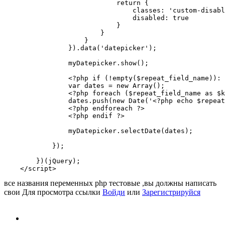
                            return {

                                classes: 'custom-disabl
                                disabled: true

                            }

                        }

                    }

                }).data('datepicker');

                myDatepicker.show();

                <?php if (!empty($repeat_field_name)): 
                var dates = new Array();

                <?php foreach ($repeat_field_name as $k
                dates.push(new Date('<?php echo $repeat
                <?php endforeach ?>

                <?php endif ?>

                myDatepicker.selectDate(dates);

            });

        })(jQuery);

    </script>
все названия переменных php тестовые ,вы должны написать
свои
Для просмотра ссылки
Войди
или
Зарегистрируйся