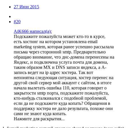
27 Июн 2015
#20
AiK666 написал(а):
Подскажите пожалуйста может кто-то в курсе,
есть хостинг на котором установлена email
marketing system, которая ранее успешно рассылала
письма через сторонний smtp. Предварительно
обращаю внимание, что днс-домена перенесены на
Яндекс, и подключена услуга почта для домена,
таким образом MX и DNS записи яндекса, а А-
запись ведет на ip адрес хостера. Так вот
непонятна следующая ситуация, хостер перенес на
другой свой сервер мой аккаунт с сайтом, в итоге
начала вылетать ошибка 110, которая говорит о
закрытости smtp порта, подскажите пожалуйста,
кто-нибудь сталкивался с подобной проблемой,
если да не подскажете куда копать? Обращения в
поддержку хостера не дало результата, похоже они
сами не знают куда копать.
Нажмите для раскрытия...