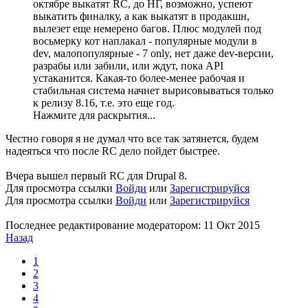
октябре выкатят RC, до НГ, возможно, успеют
выкатить финалку, а как выкатят в продакшн,
вылезет еще немерено багов. Плюс модулей под
восьмерку кот наплакал - популярные модули в
dev, малопопулярные - 7 only, нет даже dev-версии,
разрабы или забили, или ждут, пока API
устаканится. Какая-то более-менее рабочая и
стабильная система начнет вырисовываться только
к релизу 8.16, т.е. это еще год.
Нажмите для раскрытия...
Честно говоря я не думал что все так затянется, будем
надеяться что после RC дело пойдет быстрее.
Вчера вышел первый RC для Drupal 8.
Для просмотра ссылки
Войди
или
Зарегистрируйся
Для просмотра ссылки
Войди
или
Зарегистрируйся
Последнее редактирование модератором:
11 Окт 2015
Назад
1
2
3
4