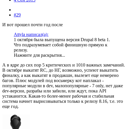
#29
И вот прошел почти год после
Attyla написал(а):
1 октября была выпущена версия Drupal 8 beta 1.
Что подразумевает собой финишную прямую к
релизу.
Нажмите для раскрытия...
А в ядре до сих пор 5 критических и 1010 важных замечаний.
В октябре выкатят RC, до НГ, возможно, успеют выкатить
финалку, а как выкатят в продакшн, вылезет еще немерено
багов. Плюс модулей под восьмерку кот наплакал -
популярные модули в dev, малопопулярные - 7 only, нет даже
dev-версии, разрабы или забили, или ждут, пока API
устаканится. Какая-то более-менее рабочая и стабильная
система начнет вырисовываться только к релизу 8.16, т.е. это
еще год.