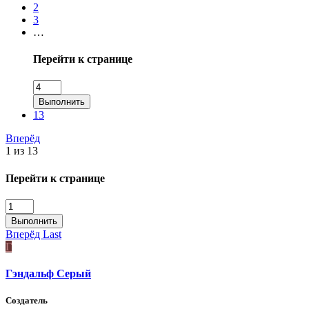
2
3
…
Перейти к странице
Выполнить
13
Вперёд
1 из 13
Перейти к странице
Выполнить
Вперёд
Last
Г
Гэндальф Серый
Создатель