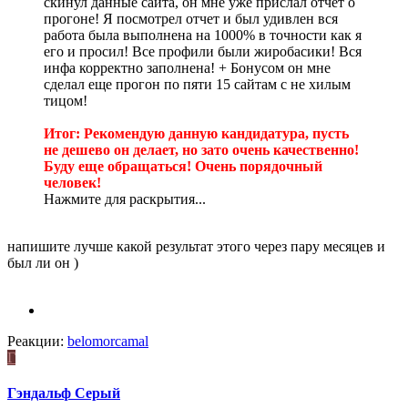
скинул данные сайта, он мне уже прислал отчет о
прогоне! Я посмотрел отчет и был удивлен вся
работа была выполнена на 1000% в точности как я
его и просил! Все профили были жиробасики! Вся
инфа корректно заполнена! + Бонусом он мне
сделал еще прогон по пяти 15 сайтам с не хилым
тицом!
Итог: Рекомендую данную кандидатура, пусть
не дешево он делает, но зато очень качественно!
Буду еще обращаться! Очень порядочный
человек!
Нажмите для раскрытия...
напишите лучше какой результат этого через пару месяцев и
был ли он )
Реакции:
belomorcamal
Г
Гэндальф Серый