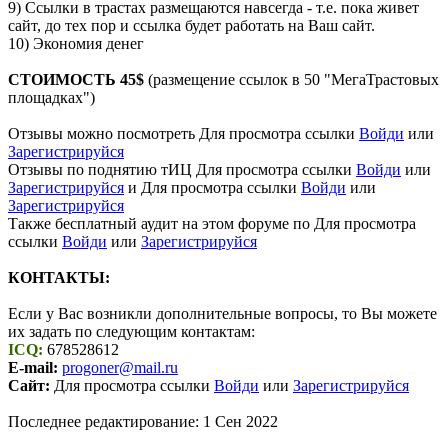
9) Ссылки в трастах размещаются навсегда - т.е. пока живет
сайт, до тех пор и ссылка будет работать на Ваш сайт.
10) Экономия денег
СТОИМОСТЬ 45$
(размещение ссылок в 50 "МегаТрастовых
площадках")
Отзывы можно посмотреть
Для просмотра ссылки
Войди
или
Зарегистрируйся
Отзывы по поднятию тИЦ
Для просмотра ссылки
Войди
или
Зарегистрируйся
и
Для просмотра ссылки
Войди
или
Зарегистрируйся
Также бесплатный аудит на этом форуме по
Для просмотра
ссылки
Войди
или
Зарегистрируйся
КОНТАКТЫ:
Если у Вас возникли дополнительные вопросы, то Вы можете
их задать по следующим контактам:
ICQ:
678528612
E-mail:
progoner@mail.ru
Сайт:
Для просмотра ссылки
Войди
или
Зарегистрируйся
Последнее редактирование:
1 Сен 2022