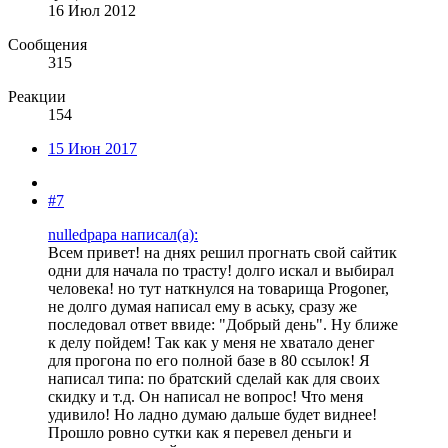
16 Июл 2012
Сообщения
315
Реакции
154
15 Июн 2017
#7
nulledpapa написал(а):
Всем привет! на днях решил прогнать свой сайтик
одни для начала по трасту! долго искал и выбирал
человека! но тут наткнулся на товарища Progoner,
не долго думая написал ему в аську, сразу же
последовал ответ ввиде: "Добрый день". Ну ближе
к делу пойдем! Так как у меня не хватало денег
для прогона по его полной базе в 80 ссылок! Я
написал типа: по братский сделай как для своих
скидку и т.д. Он написал не вопрос! Что меня
удивило! Но ладно думаю дальше будет виднее!
Прошло ровно сутки как я перевел деньги и