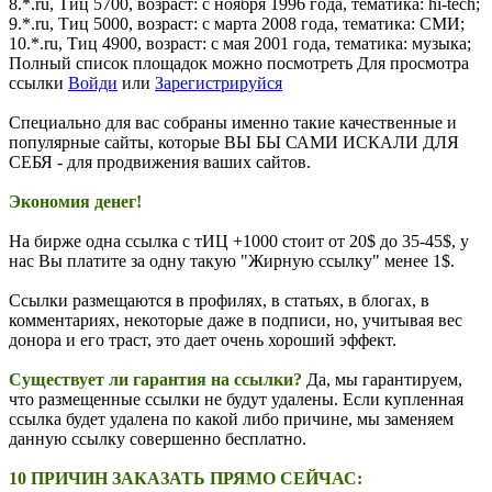
8.*.ru, Тиц 5700, возраст: с ноября 1996 года, тематика: hi-tech;
9.*.ru, Тиц 5000, возраст: с марта 2008 года, тематика: СМИ;
10.*.ru, Тиц 4900, возраст: с мая 2001 года, тематика: музыка;
Полный список площадок можно посмотреть
Для просмотра
ссылки
Войди
или
Зарегистрируйся
Специально для вас собраны именно такие качественные и
популярные сайты, которые ВЫ БЫ САМИ ИСКАЛИ ДЛЯ
СЕБЯ - для продвижения ваших сайтов.
Экономия денег!
На бирже одна ссылка с тИЦ +1000 стоит от 20$ до 35-45$, у
нас Вы платите за одну такую "Жирную ссылку" менее 1$.
Ссылки размещаются в профилях, в статьях, в блогах, в
комментариях, некоторые даже в подписи, но, учитывая вес
донора и его траст, это дает очень хороший эффект.
Существует ли гарантия на ссылки?
Да, мы гарантируем,
что размещенные ссылки не будут удалены. Если купленная
ссылка будет удалена по какой либо причине, мы заменяем
данную ссылку совершенно бесплатно.
10 ПРИЧИН ЗАКАЗАТЬ ПРЯМО СЕЙЧАС: