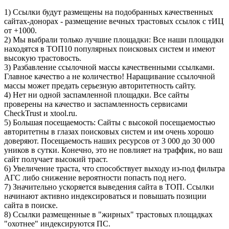
1) Ссылки будут размещены на подобранных качественных
сайтах-донорах - размещение вечных трастовых ссылок с тИЦ
от +1000.
2) Мы выбрали только лучшие площадки: Все наши площадки
находятся в ТОП10 популярных поисковых систем и имеют
высокую трастовость.
3) Разбавление ссылочной массы качественными ссылками.
Главное качество а не количество! Наращивание ссылочной
массы может предать серьезную авторитетность сайту.
4) Нет ни одной заспамленной площадки. Все сайты
проверены на качество и заспамленность сервисами
CheckTrust и хtool.ru.
5) Большая посещаемость: Сайты с высокой посещаемостью
авторитетны в глазах поисковых систем и им очень хорошо
доверяют. Посещаемость наших ресурсов от 3 000 до 30 000
уников в сутки. Конечно, это не повлияет на траффик, но ваш
сайт получает высокий траст.
6) Увеличение траста, что способствует выходу из-под фильтра
АГС либо снижение вероятности попасть под него.
7) Значительно ускоряется выведения сайта в ТОП. Ссылки
начинают активно индексироваться и повышать позиции
сайта в поиске.
8) Ссылки размещенные в "жирных" трастовых площадках
"охотнее" индексируются ПС.