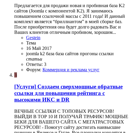
Предлагается для продажи новая и пробивная база K2
сайтов (Joomla с компонентой K2). Я занимаюсь
повышением ссылочной массы с 2011 года! И данный
комплект является “бриллиантом” в моей сборке баз.
После приобретения она будет долго радовать Вас и
Ваших клиентов отличным пробивом, хорошим...
Gestein
Тема
16 Май 2017
joomla k2
база
база сайтов
прогоны
ссылки
статьи
Ответы: 3
Форум:
Коммерция и реклама услуг
Г
[Услуги]
Создаем сверхмощные обратные
ссылки для повышения рейтинга с
высокими ИКС и DR
ВЕЧНЫЕ ССЫЛКИ С ТОПОВЫХ РЕСУРСОВ!
ВЫЙДИ В ТОР 10 И ПОЛУЧАЙ ТРАФИК! МОЩНЫЕ
БЕКИ ДЛЯ ВАШЕГО САЙТА С МЕГАТРАСТОВЫХ
РЕСУРСОВ! - Помогут сайту достигать наивысшие
позиции в Яндексе и Гугле. Все площадки находятся в