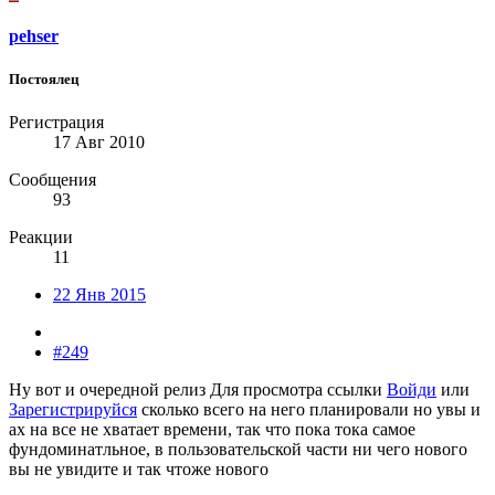
pehser
Постоялец
Регистрация
17 Авг 2010
Сообщения
93
Реакции
11
22 Янв 2015
#249
Ну вот и очередной релиз
Для просмотра ссылки
Войди
или
Зарегистрируйся
сколько всего на него планировали но увы и
ах на все не хватает времени, так что пока тока самое
фундоминатльное, в пользовательской части ни чего нового
вы не увидите и так чтоже нового