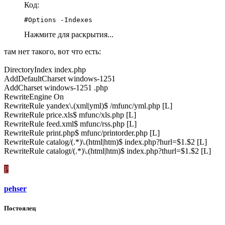
Код:
#Options -Indexes
Нажмите для раскрытия...
там нет такого, вот что есть:
DirectoryIndex index.php
AddDefaultCharset windows-1251
AddCharset windows-1251 .php
RewriteEngine On
RewriteRule yandex\.(xml|yml)$ /mfunc/yml.php [L]
RewriteRule price.xls$ mfunc/xls.php [L]
RewriteRule feed.xml$ mfunc/rss.php [L]
RewriteRule print.php$ mfunc/printorder.php [L]
RewriteRule catalog/(.*)\.(html|htm)$ index.php?hurl=$1.$2 [L]
RewriteRule catalogt/(.*)\.(html|htm)$ index.php?thurl=$1.$2 [L]
P
pehser
Постоялец