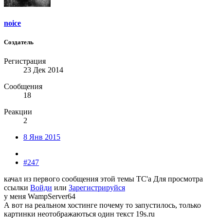
noice
Создатель
Регистрация
23 Дек 2014
Сообщения
18
Реакции
2
8 Янв 2015
#247
качал из первого сообщения этой темы ТС'а
Для просмотра
ссылки
Войди
или
Зарегистрируйся
у меня WampServer64
А вот на реальном хостинге почему то запустилось, только
картинки неотображаються один текст 19s.ru