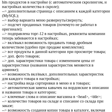
hits продуктов в настройке (с автоматическим скролингом, и
настройках количества в скроле);
--> дополнительная страница с описанием к каждой категории
(MySQL);
--> выбор варианта меню развернуть/свернуть;
--> подсчет проданных товаров (почемуто не работал в
оригинале);
--> подправлена торг-12 в настройках, реквизиты компании
теперь забиваются в настройках;
--> вкл/выкл возможность продавать товар дробным
количеством (удобно при продаже комплектов);
--> все продукты в данной категории при просмотре товара;
--> доп. фото товаров;
--> доп. характеристики товара с изменением цены от
характеристики (названия характеристик меняются в
админке);
--> возможность вкл/выкл. дополнительных характеристик
для каждого товара в настройках;
--> настройка вида сортировки в меню и в товарах;
--> автоматическая замена кавычек на вордовские в описании
и названии товара и категории;
--> ключевые слова и описание магазина в <head>, <title>;
--> количество товаров на складе и списание со склада при
заказе;
--> возможность создания копии товара в каталоге, включая