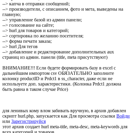
--> капча в отправки сообщений;
--> производители, с описанием, фото и мета, выведены на
главную;
--> управление базой из админ панели;
--> голосование на сайте;
--> hurl для товаров и категорий;
--> сортировка по желанию посетителя;
--> форма печати заказа;
--> hurl Для тегов
--> добавление и редактирование дополнительных aux
страниц из админ. панели (title, meta присутствуют)
ВНИМАНИЕ!!! Если будете формировать базу в excel с
дальнейшим импортом csv ОБЯЗАТЕЛЬНО заполните
колонку productID и Prdct1 в ss_character, даже если не
используете доп. характеристики. (Колонка Prdct1 должна
быть равна в таком случае Price)
для ленивых кому влом забивать вручную, в архив добавлен
скрипт hurl.php, запускается как
Для просмотра ссылки
Войди
или
Зарегистрируйся
этот архив создает hurl meta-title, meta-desc, meta-keywords для
всех категорий и товаров