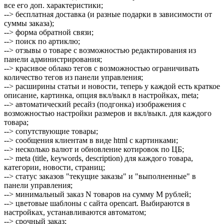
все его доп. характеристики;
--> бесплатная доставка (и разные подарки в зависимости от
суммы заказа);
--> форма обратной связи;
--> поиск по артиклю;
--> отзывы о товаре с возможностью редактирования из
панели администрирования;
--> красивое облако тегов с возможностью ограничивать
количество тегов из панели управления;
--> расширины статьи и новости, теперь у каждой есть краткое
описание, картинка, опция вкл/выкл в настройках, meta;
--> автоматический ресайз (подгонка) изображения с
возможностью настройки размеров и вкл/выкл. для каждого
товара;
--> сопутствующие товары;
--> сообщения клиентам в виде html с картинками;
--> несколько валют и обновление котировок по ЦБ;
--> meta (title, keywords, description) для каждого товара,
категории, новости, страниц;
--> статус заказов "текущие заказы" и "выполненные" в
панели управления;
--> минимальный заказ N товаров на сумму M рублей;
--> цветовые шаблоны с сайта opencart. Выбираются в
настройках, устанавливаются автоматом;
--> срочный заказ;