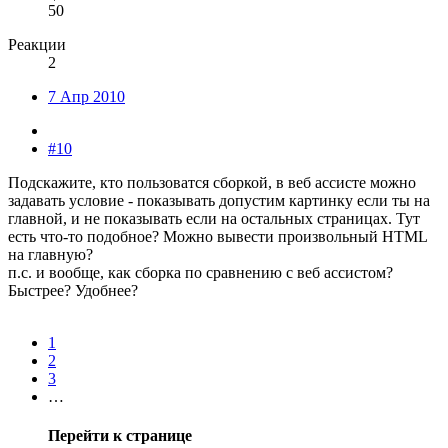
50
Реакции
2
7 Апр 2010
#10
Подскажите, кто пользоватся сборкой, в веб ассисте можно
задавать условие - показывать допустим картинку если ты на
главной, и не показывать если на остальных страницах. Тут
есть что-то подобное? Можно вывести произвольный HTML
на главную?
п.с. и вообще, как сборка по сравнению с веб ассистом?
Быстрее? Удобнее?
1
2
3
…
Перейти к странице