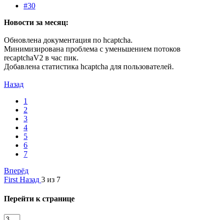
#30
Новости за месяц:
Обновлена документация по hcaptcha.
Минимизирована проблема c уменьшением потоков
recaptchaV2 в час пик.
Добавлена статистика hcaptcha для пользователей.
Назад
1
2
3
4
5
6
7
Вперёд
First
Назад
3 из 7
Перейти к странице