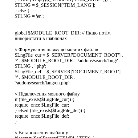
$TLNG = $_SESSION['TDM_LANG'];
} else {
$TLNG = 'en';
}
global $MODULE_ROOT_DIR; // Якщо потім
використати в шаблонах
// Формування шляху до мовних файлів
$LngFile_cur = $_SERVER['DOCUMENT_ROOT'] .
'/' . $MODULE_ROOT_DIR . '/addons/search/lang/' .
$TLNG . '.php';
$LngFile_def = $_SERVER['DOCUMENT_ROOT'] .
'/' . $MODULE_ROOT_DIR .
'/addons/search/lang/en.php';
// Підключення мовного файлу
if (file_exists($LngFile_cur)) {
require_once $LngFile_cur;
} elseif (file_exists($LngFile_def)) {
require_once $LngFile_def;
}
// Встановлення шаблону