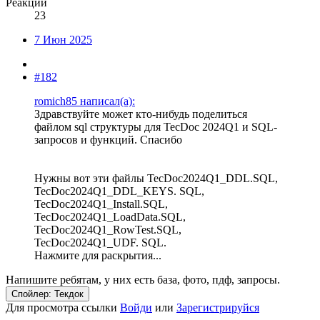
Реакции
23
7 Июн 2025
#182
romich85 написал(а):
Здравствуйте может кто-нибудь поделиться
файлом sql структуры для TecDoc 2024Q1 и SQL-
запросов и функций. Спасибо
Нужны вот эти файлы TecDoc2024Q1_DDL.SQL,
TecDoc2024Q1_DDL_KEYS. SQL,
TecDoc2024Q1_Install.SQL,
TecDoc2024Q1_LoadData.SQL,
TecDoc2024Q1_RowTest.SQL,
TecDoc2024Q1_UDF. SQL.
Нажмите для раскрытия...
Напишите ребятам, у них есть база, фото, пдф, запросы.
Спойлер:
Текдок
Для просмотра ссылки
Войди
или
Зарегистрируйся