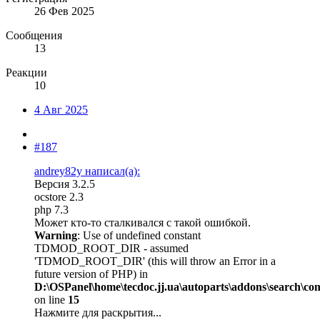
26 Фев 2025
Сообщения
13
Реакции
10
4 Авг 2025
#187
andrey82y написал(а):
Версия 3.2.5
ocstore 2.3
php 7.3
Может кто-то сталкивался с такой ошибкой.
Warning
: Use of undefined constant
TDMOD_ROOT_DIR - assumed
'TDMOD_ROOT_DIR' (this will throw an Error in a
future version of PHP) in
D:\OSPanel\home\tecdoc.jj.ua\autoparts\addons\search\c
on line
15
Нажмите для раскрытия...