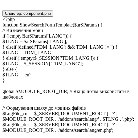
Спойлер:
component.php
<?php
function ShowSearchFormTemplate($arSParams) {
// Визначення мови
if (!empty($arSParams['LANG'])) {
$TLNG = $arSParams['LANG'];
} elseif (defined('TDM_LANG') && TDM_LANG != '') {
$TLNG = TDM_LANG;
} elseif (!empty($_SESSION['TDM_LANG'])) {
$TLNG = $_SESSION['TDM_LANG'];
} else {
$TLNG = 'en';
}
global $MODULE_ROOT_DIR; // Якщо потім використати в
шаблонах
// Формування шляху до мовних файлів
$LngFile_cur = $_SERVER['DOCUMENT_ROOT'] . '/' .
$MODULE_ROOT_DIR . '/addons/search/lang/' . $TLNG . '.php';
$LngFile_def = $_SERVER['DOCUMENT_ROOT'] . '/' .
$MODULE_ROOT_DIR . '/addons/search/lang/en.php';