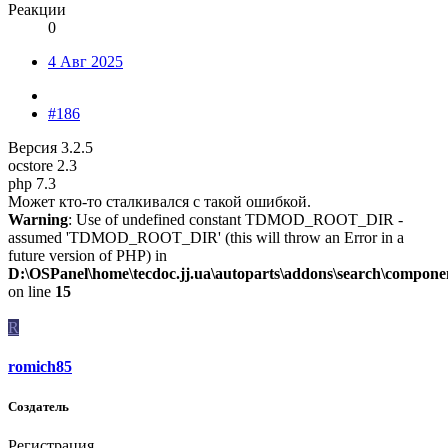
Реакции
0
4 Авг 2025
#186
Версия 3.2.5
ocstore 2.3
php 7.3
Может кто-то сталкивался с такой ошибкой.
Warning
: Use of undefined constant TDMOD_ROOT_DIR -
assumed 'TDMOD_ROOT_DIR' (this will throw an Error in a
future version of PHP) in
D:\OSPanel\home\tecdoc.jj.ua\autoparts\addons\search\compone
on line
15
R
romich85
Создатель
Регистрация