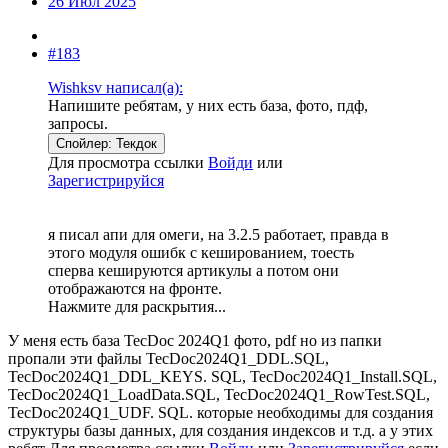
26 Июл 2025
#183
Wishksv написал(а):
Напишите ребятам, у них есть база, фото, пдф,
запросы.
Спойлер:
Текдок
Для просмотра ссылки
Войди
или
Зарегистрируйся
я писал апи для омеги, на 3.2.5 работает, правда в
этого модуля ошибк с кешированием, тоесть
сперва кешируются артикулы а потом они
отображаются на фронте.
Нажмите для раскрытия...
У меня есть база TecDoc 2024Q1 фото, pdf но из папки
пропали эти файлы TecDoc2024Q1_DDL.SQL,
TecDoc2024Q1_DDL_KEYS. SQL, TecDoc2024Q1_Install.SQL,
TecDoc2024Q1_LoadData.SQL, TecDoc2024Q1_RowTest.SQL,
TecDoc2024Q1_UDF. SQL. которые необходимы для создания
структуры базы данных, для создания индексов и т.д. а у этих