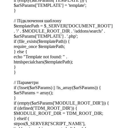
if (empty($arSParams['TEMPLATE'])) {
$arSParams['TEMPLATE'] = 'template';
}
// Підключення шаблону
$templatePath = $_SERVER['DOCUMENT_ROOT']
. '/' . $MODULE_ROOT_DIR . '/addons/search/' .
$arSParams['TEMPLATE'] . '.php';
if (file_exists($templatePath)) {
require_once $templatePath;
} else {
echo "Template not found: " .
htmlspecialchars($templatePath);
}
}
// Параметри
if (!isset($arSParams) || !is_array($arSParams)) {
$arSParams = array();
}
if (empty($arSParams['MODULE_ROOT_DIR'])) {
if (defined('TDM_ROOT_DIR')) {
$MODULE_ROOT_DIR = TDM_ROOT_DIR;
} elseif (
strpos($_SERVER['SCRIPT_NAME'],