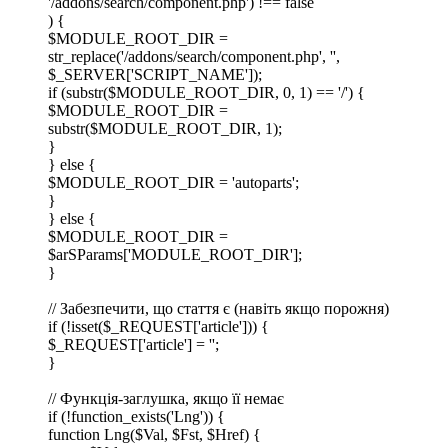
'/addons/search/component.php') !== false
) {
$MODULE_ROOT_DIR =
str_replace('/addons/search/component.php', '',
$_SERVER['SCRIPT_NAME']);
if (substr($MODULE_ROOT_DIR, 0, 1) == '/') {
$MODULE_ROOT_DIR =
substr($MODULE_ROOT_DIR, 1);
}
} else {
$MODULE_ROOT_DIR = 'autoparts';
}
} else {
$MODULE_ROOT_DIR =
$arSParams['MODULE_ROOT_DIR'];
}
// Забезпечити, що стаття є (навіть якщо порожня)
if (!isset($_REQUEST['article'])) {
$_REQUEST['article'] = '';
}
// Функція-заглушка, якщо її немає
if (!function_exists('Lng')) {
function Lng($Val, $Fst, $Href) {