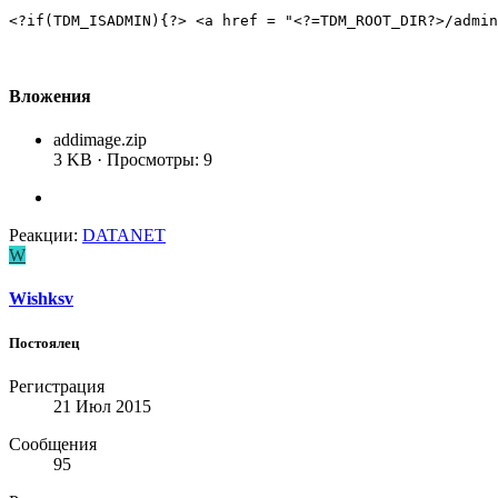
<?if(TDM_ISADMIN){?> <a href = "<?=TDM_ROOT_DIR?>/admin
Вложения
addimage.zip
3 KB · Просмотры: 9
Реакции:
DATANET
W
Wishksv
Постоялец
Регистрация
21 Июл 2015
Сообщения
95