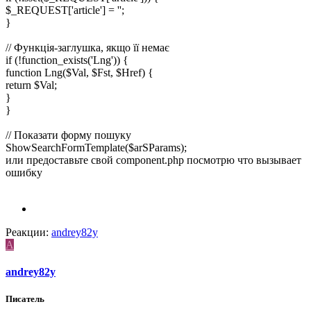
$_REQUEST['article'] = '';
}
// Функція-заглушка, якщо її немає
if (!function_exists('Lng')) {
function Lng($Val, $Fst, $Href) {
return $Val;
}
}
// Показати форму пошуку
ShowSearchFormTemplate($arSParams);
или предоставьте свой component.php посмотрю что вызывает
ошибку
Реакции:
andrey82y
A
andrey82y
Писатель