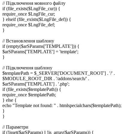
// Підключення мовного файлу
if (file_exists($LngFile_cur)) {
require_once $LngFile_cur;
} elseif (file_exists($LngFile_def)) {
require_once $LngFile_def;
}
// Встановлення шаблону
if (empty($arSParams['TEMPLATE'])) {
$arSParams['TEMPLATE'] = 'template';
}
// Підключення шаблону
$templatePath = $_SERVER['DOCUMENT_ROOT'] . '/' .
$MODULE_ROOT_DIR . '/addons/search/' .
$arSParams['TEMPLATE'] . '.php';
if (file_exists($templatePath)) {
require_once $templatePath;
} else {
echo "Template not found: " . htmlspecialchars($templatePath);
}
}
// Параметри
if (!isset($arSParams) || !is_array($arSParams)) {