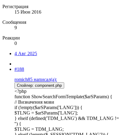
Регистрация
15 Июн 2016
Сообщения
9
Реакции
0
4 Авг 2025
#188
romich85 написал(а):
Спойлер:
component.php
<?php
function ShowSearchFormTemplate($arSParams) {
// Визначення мови
if (!empty($arSParams['LANG'])) {
$TLNG = $arSParams['LANG'];
} elseif (defined('TDM_LANG') && TDM_LANG !=
'') {
$TLNG = TDM_LANG;
} elseif (!empty($_SESSION['TDM_LANG'])) {