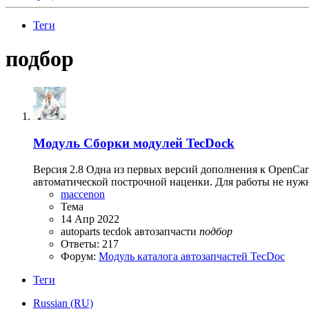
Теги
подбор
Модуль
Сборки модулей TecDock
Версия 2.8 Одна из первых версий дополнения к OpenCart
автоматической построчной наценки. Для работы не нужна
maccenon
Тема
14 Апр 2022
autoparts
tecdok
автозапчасти
подбор
Ответы: 217
Форум:
Модуль каталога автозапчастей TecDoc
Теги
Russian (RU)