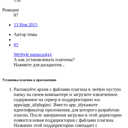
156
Реакции
87
13 Ноя 2015
Автор темы
#5
WeStyle написал(а):
А как устанавливать плагины?
Нажмите для раскрытия...
Установка плагина к приложению
Распакуйте архив с файлами плагина в любую пустую
папку на своем компьютере и загрузите извлеченное
содержимое на сервер в поддиректорию wa-
apps/
app_id
/plugins/. Вместо
app_id
укажите
идентификатор приложения, для которого разработан
плагин. После завершения загрузки в этой директории
появится новая поддиректория с файлами плагина.
Название этой поддиректории совпадает с