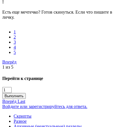
!
Есть еще мечтечко? Готов скинуться. Если что пишите в
личку.
1
2
3
4
5
Вперёд
1 из 5
Перейти к странице
Выполнить
Вперёд
Last
Войдите или зарегистрируйтесь для ответа.
Скрипты
Разное
Архивные (неактуальные) разделы