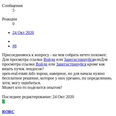
Сообщения
5
Реакции
0
24 Окт 2020
#8
Присоединяюсь к вопросу - на чем собрать нечто похожее:
Для просмотра ссылки
Войди
или
Зарегистрируйся
или
Для
просмотра ссылки
Войди
или
Зарегистрируйся
кроме как
вязать пучок лендосов?
open-real-estate.info хорош, наверное, но для начала нужно
бесплатное решение, которое у них урезано, по определению,
хотя, могу ошибаться.
Может кто-то поделится опытом?
Последнее редактирование:
24 Окт 2020
R
RORC