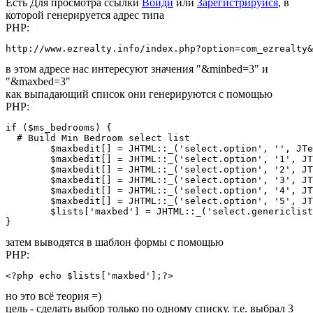
Есть
Для просмотра ссылки
Войди
или
Зарегистрируйся
, в
которой генерируется адрес типа
PHP:
http://www.ezrealty.info/index.php?option=com_ezrealty&
в этом адресе нас интересуют значения "&minbed=3" и
"&maxbed=3"
как выпадающий список они генерируются с помощью
PHP:
if ($ms_bedrooms) {

  # Build Min Bedroom select list

	$maxbedit[] = JHTML::_('select.option', '', JText::_('EZREALTY_SEARCH_ANY3'));

	$maxbedit[] = JHTML::_('select.option', '1', JText::_('1'));

	$maxbedit[] = JHTML::_('select.option', '2', JText::_('2'));

	$maxbedit[] = JHTML::_('select.option', '3', JText::_('3'));

	$maxbedit[] = JHTML::_('select.option', '4', JText::_('4'));

	$maxbedit[] = JHTML::_('select.option', '5', JText::_('5'));

	$lists['maxbed'] = JHTML::_('select.genericlist', $maxbedit, 'maxbed', 'class="bedrooms" size="1"','value', 'text', '');

}
затем выводятся в шаблон формы с помощью
PHP:
<?php echo $lists['maxbed'];?>
но это всё теория =)
цель - сделать выбор только по одному списку. т.е. выбрал 3