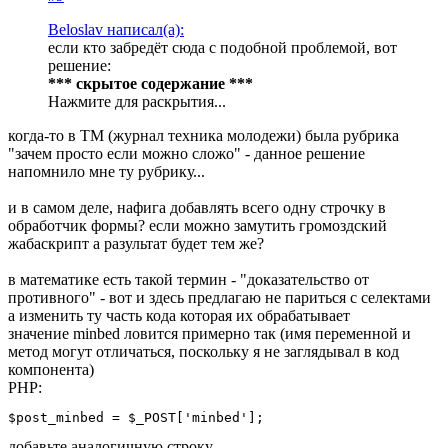
Beloslav написал(а):
если кто забредёт сюда с подобной проблемой, вот
решение:
*** скрытое содержание ***
Нажмите для раскрытия...
когда-то в ТМ (журнал техника молодежи) была рубрика
"зачем просто если можно сложо" - данное решение
напомнило мне ту рубрику...
и в самом деле, нафига добавлять всего одну строчку в
обработчик формы? если можно замутить громоздский
жабаскрипт а разультат будет тем же?
в математике есть такой термин - "доказательство от
противного" - вот и здесь предлагаю не париться с селектами
а изменить ту часть кода которая их обрабатывает
значение minbed ловится примерно так (имя переменной и
метод могут отличаться, поскольку я не заглядывал в код
компонента)
PHP:
$post_minbed = $_POST['minbed'];
добавьте аналогичную строку