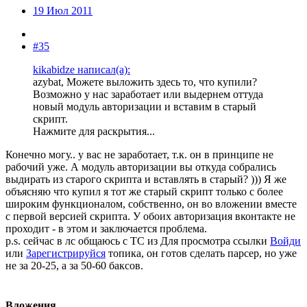
19 Июл 2011
#35
kikabidze написал(а):
azybat, Можете выложить здесь то, что купили?
Возможно у нас заработает или выдернем оттуда
новый модуль авторизации и вставим в старый
скрипт.
Нажмите для раскрытия...
Конечно могу.. у вас не заработает, т.к. он в принципе не
рабочий уже. А модуль авторизации вы откуда собрались
выдирать из старого скрипта и вставлять в старый? ))) Я же
объясняю что купил я тот же старый скрипт только с более
широким функционалом, собственно, он во вложении вместе
с первой версией скрипта. У обоих авторизация вконтакте не
проходит - в этом и заключается проблема.
p.s. сейчас в лс общаюсь с ТС из
Для просмотра ссылки
Войди
или
Зарегистрируйся
топика, он готов сделать парсер, но уже
не за 20-25, а за 50-60 баксов.
Вложения