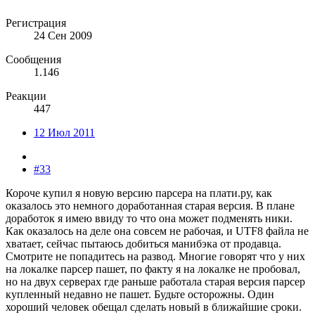
Регистрация
24 Сен 2009
Сообщения
1.146
Реакции
447
12 Июл 2011
#33
Короче купил я новую версию парсера на плати.ру, как
оказалось это немного доработанная старая версия. В плане
доработок я имею ввиду то что она может подменять ники.
Как оказалось на деле она совсем не рабочая, и UTF8 файла не
хватает, сейчас пытаюсь добиться манибэка от продавца.
Смотрите не попадитесь на развод. Многие говорят что у них
на локалке парсер пашет, по факту я на локалке не пробовал,
но на двух серверах где раньше работала старая версия парсер
купленный недавно не пашет. Будьте осторожны. Один
хороший человек обещал сделать новый в ближайшие сроки.