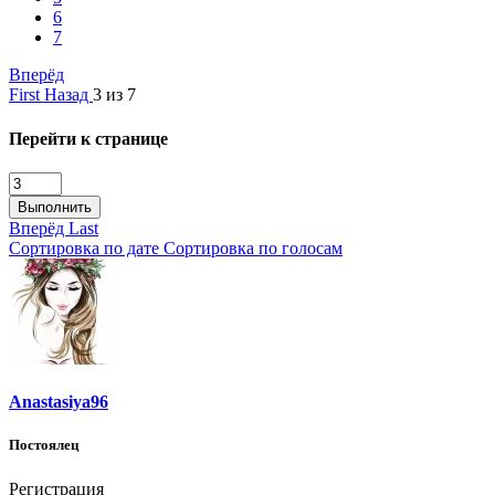
6
7
Вперёд
First
Назад
3 из 7
Перейти к странице
Выполнить
Вперёд
Last
Сортировка по дате
Сортировка по голосам
Anastasiya96
Постоялец
Регистрация