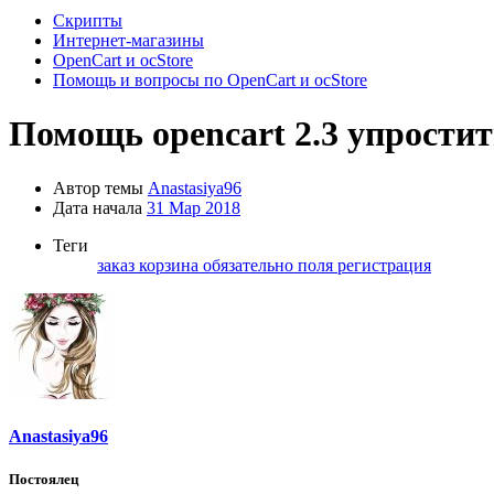
Скрипты
Интернет-магазины
OpenCart и ocStore
Помощь и вопросы по OpenCart и ocStore
Помощь
opencart 2.3 упрости
Автор темы
Anastasiya96
Дата начала
31 Мар 2018
Теги
заказ
корзина
обязательно
поля
регистрация
Anastasiya96
Постоялец