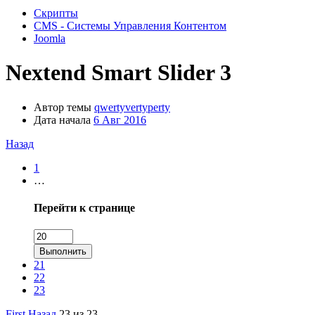
Скрипты
CMS - Системы Управления Контентом
Joomla
Nextend Smart Slider 3
Автор темы
qwertyvertyperty
Дата начала
6 Авг 2016
Назад
1
…
Перейти к странице
Выполнить
21
22
23
First
Назад
23 из 23