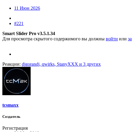
11 Июн 2026
#221
Smart Slider Pro v3.5.1.34
Для просмотра скрытого содержимого вы должны
войти
или
з
Реакции:
djgorandj
,
qwirks
,
StanyXXX
и 3 других
tcsmaxx
Создатель
Регистрация