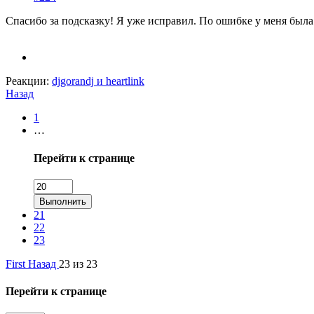
Спасибо за подсказку! Я уже исправил. По ошибке у меня была
Реакции:
djgorandj
и
heartlink
Назад
1
…
Перейти к странице
Выполнить
21
22
23
First
Назад
23 из 23
Перейти к странице