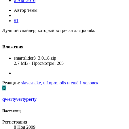
6 Авг 2016
Автор темы
#1
Лучший слайдер, который встречал для joomla.
Вложения
smartslider3_3.0.18.zip
2,7 MB · Просмотры: 265
Реакции:
slavasnake
,
uj1npro
,
olis
и ещё 1 человек
Q
qwertyvertyperty
Постоялец
Регистрация
8 Ноя 2009