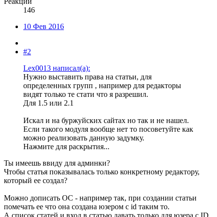
Реакции
146
10 Фев 2016
#2
Lex0013 написал(а):
Нужно выставить права на статьи, для
определенных групп , например для редакторы
видят только те стати что я разрешил.
Для 1.5 или 2.1
Искал и на буржуйских сайтах но так и не нашел.
Если такого модуля вообще нет то посоветуйте как
можно реализовать данную задумку.
Нажмите для раскрытия...
Ты имеешь ввиду для админки?
Чтобы статья показывалась только конкретному редактору,
который ее создал?
Можно дописать ОС - например так, при создании статьи
помечать ее что она создана юзером с id таким то.
А список статей и вход в статью давать только для юзера с ID