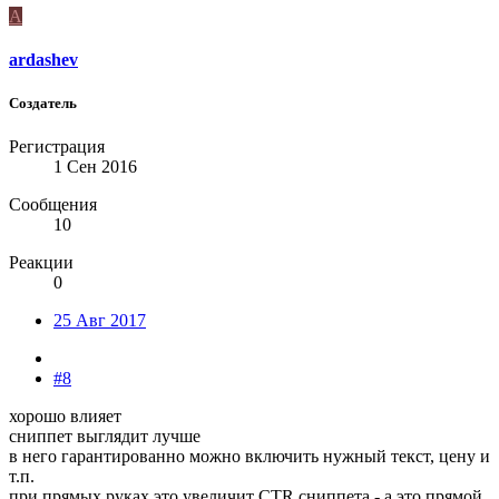
A
ardashev
Создатель
Регистрация
1 Сен 2016
Сообщения
10
Реакции
0
25 Авг 2017
#8
хорошо влияет
сниппет выглядит лучше
в него гарантированно можно включить нужный текст, цену и
т.п.
при прямых руках это увеличит CTR сниппета - а это прямой