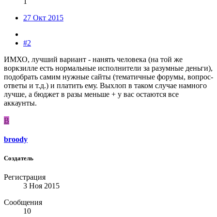
1
27 Окт 2015
#2
ИМХО, лучший вариант - нанять человека (на той же
воркзилле есть нормальные исполнители за разумные деньги),
подобрать самим нужные сайты (тематичные форумы, вопрос-
ответы и т.д.) и платить ему. Выхлоп в таком случае намного
лучше, а бюджет в разы меньше + у вас остаются все
аккаунты.
B
broody
Создатель
Регистрация
3 Ноя 2015
Сообщения
10