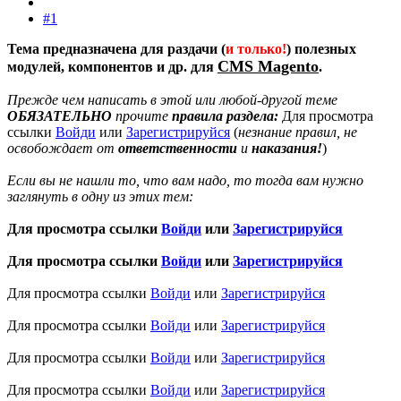
#1
Тема предназначена для раздачи (
и только!
) полезных
CMS Magento
модулей, компонентов и др. для
.
Прежде чем написать в этой или любой-другой теме
ОБЯЗАТЕЛЬНО
прочите
правила раздела:
Для просмотра
ссылки
Войди
или
Зарегистрируйся
(
незнание правил, не
освобождает от
ответственности
и
наказания!
)
Если вы не нашли то, что вам надо, то тогда вам нужно
заглянуть в одну из этих тем:
Для просмотра ссылки
Войди
или
Зарегистрируйся
Для просмотра ссылки
Войди
или
Зарегистрируйся
Для просмотра ссылки
Войди
или
Зарегистрируйся
Для просмотра ссылки
Войди
или
Зарегистрируйся
Для просмотра ссылки
Войди
или
Зарегистрируйся
Для просмотра ссылки
Войди
или
Зарегистрируйся