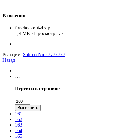
Вложения
firecheckout-4.zip
1,4 MB · Просмотры: 71
Реакции:
Sahh
и
Nick7777777
Назад
1
…
Перейти к странице
Выполнить
161
162
163
164
165