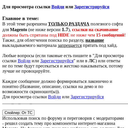
Для просмотра ссылки
Войди
или
Зарегистрируйся
Главное в теме:
В этой теме разрешена
ТОЛЬКО РАЗДАЧА
полезного софта
1.7
для
Magento
(не ниже версии
),
ссылки на скачивание
должны быть спрятаны под
HIDE
не ниже чем
15 сообщений
!
Также, для облегчения поиска по разделу,
название
выкладываемого материала
запрещается
прятать под хайд.
Любые вопросы (если таковые есть пишите в "
Для просмотра
ссылки
Войди
или
Зарегистрируйся
" или в
ЛС
) или ответы
не по теме будут пресекаться и жестоко наказываться, потому
лучше не провоцируйте.
Каждое сообщение должно формироваться лаконично и
понятно (Название, описание, ссылки на демо и по
возможности скриношот(ы)).
Для просмотра ссылки
Войди
или
Зарегистрируйся
____
_
__
_
____
_
__________________________________________
Спойлер:
От ТС
Использовав поиск по форуму и переговорив с модераторами
- решил создать тему про компоненты интернет-магазина