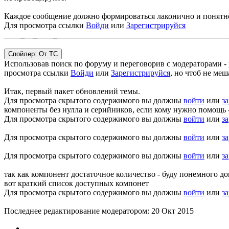
Каждое сообщение должно формироваться лаконично и понятно 
Для просмотра ссылки
Войди
или
Зарегистрируйся
____
_
__
_
____
_
__________________________________________
Спойлер:
От ТС
Использовав поиск по форуму и переговорив с модераторами - 
просмотра ссылки
Войди
или
Зарегистрируйся
, но чтоб не меш
Итак, первый пакет обновлений темы.
Для просмотра скрытого содержимого вы должны
войти
или
з
компоненты без нулла и серийников, если кому нужно помощь -
Для просмотра скрытого содержимого вы должны
войти
или
з
Для просмотра скрытого содержимого вы должны
войти
или
з
Для просмотра скрытого содержимого вы должны
войти
или
з
так как компонент достаточное количество - буду понемного до
вот краткий список доступных компонет
Для просмотра скрытого содержимого вы должны
войти
или
з
Последнее редактирование модератором:
20 Окт 2015