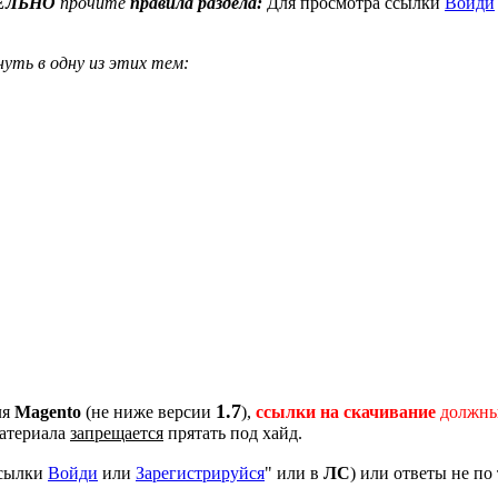
ЕЛЬНО
прочите
правила раздела:
Для просмотра ссылки
Войди
нуть в одну из этих тем:
1.7
ля
Magento
(не ниже версии
),
ссылки на скачивание
должны
атериала
запрещается
прятать под хайд.
ссылки
Войди
или
Зарегистрируйся
" или в
ЛС
) или ответы не по