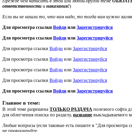
Прежде чем написать в этой или любой-другой теме
ОБЯЗАТ
ответственности
и
наказания!
)
Если вы не нашли то, что вам надо, то тогда вам нужно загля
Для просмотра ссылки
Войди
или
Зарегистрируйся
Для просмотра ссылки
Войди
или
Зарегистрируйся
Для просмотра ссылки
Войди
или
Зарегистрируйся
Для просмотра ссылки
Войди
или
Зарегистрируйся
Для просмотра ссылки
Войди
или
Зарегистрируйся
Для просмотра ссылки
Войди
или
Зарегистрируйся
Для просмотра ссылки
Войди
или
Зарегистрируйся
Главное в теме:
В этой теме разрешена
ТОЛЬКО РАЗДАЧА
полезного софта д
для облегчения поиска по разделу,
название
выкладываемого м
Любые вопросы (если таковые есть пишите в "
Для просмотра 
не провоцируйте.