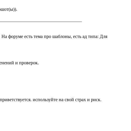
шот(ы)).
___________________________________
 На форуме есть тема про шаблоны, есть ад типа:
Для
енений и проверок.
риветствуется. используйте на свой страх и риск.