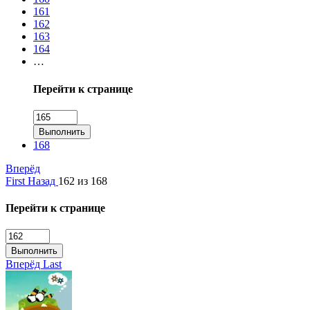
161
162
163
164
…
Перейти к странице
Выполнить
168
Вперёд
First
Назад
162 из 168
Перейти к странице
Выполнить
Вперёд
Last