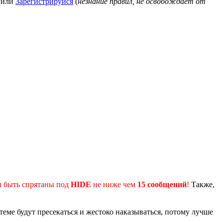
или
Зарегистрируйся
(
незнание правил, не освобождает от
 быть спрятаны под
HIDE
не ниже чем
15 сообщений
!
Также,
 теме будут пресекаться и жестоко наказываться, потому лучше