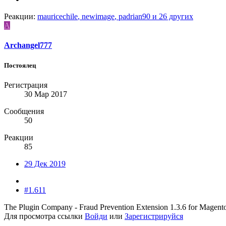
Реакции:
mauricechile
,
newimage
,
padrian90
и 26 других
A
Archangel777
Постоялец
Регистрация
30 Мар 2017
Сообщения
50
Реакции
85
29 Дек 2019
#1.611
The Plugin Company - Fraud Prevention Extension 1.3.6 for Magent
Для просмотра ссылки
Войди
или
Зарегистрируйся