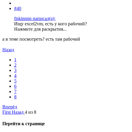
#40
fiskinnnn написал(а):
Ищу excel2vm, есть у кого рабочий?
Нажмите для раскрытия...
а в теме посмотреть? есть там рабочий
Назад
1
2
3
4
5
6
7
8
Вперёд
First
Назад
4 из 8
Перейти к странице