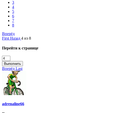
3
4
5
6
7
8
Вперёд
First
Назад
4 из 8
Перейти к странице
Выполнить
Вперёд
Last
adrenaline66