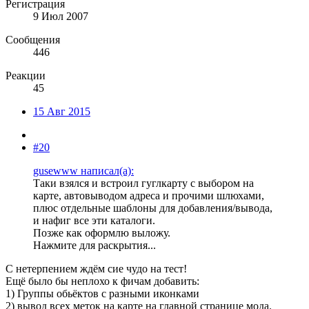
Регистрация
9 Июл 2007
Сообщения
446
Реакции
45
15 Авг 2015
#20
gusewww написал(а):
Таки взялся и встроил гуглкарту с выбором на
карте, автовыводом адреса и прочими шлюхами,
плюс отдельные шаблоны для добавления/вывода,
и нафиг все эти каталоги.
Позже как оформлю выложу.
Нажмите для раскрытия...
С нетерпением ждём сие чудо на тест!
Ещё было бы неплохо к фичам добавить:
1) Группы обьёктов с разными иконками
2) вывод всех меток на карте на главной странице мода.