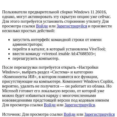
Пользователи предварительной сборки Windows 11 26016,
однако, могут активировать эту скрытую опцию уже сейчас.
Для этого потребуется установить стороннюю утилиту
Для
просмотра ссылки
Войди
или
Зарегистрируйся
и произвести
несколько простых действий:
запустить интерфейс командной строки от имени
администратора;
перейти в каталог, в который установлена ViveTool;
ввести команду «vivetool /enable /id:47688503»;
перезагрузить компьютер.
После перезагрузки потребуется открыть «Настройки
Windows», выбрать раздел «Система» и категорию
«Компоненты ИИ», в котором появятся все функции,
присутствующие на компьютере. Компонент Windows Copilot,
вероятно, удалить не получится — он работает из облака. Но
Microsoft готовит его локальную версию, от которой уже
можно будет избавиться наряду с многочисленными
нововведениями предстоящей версии под кодовым именем
Для просмотра ссылки
Войди
или
Зарегистрируйся
.
Источник:
Для просмотра ссылки
Войди
или
Зарегистрируйся