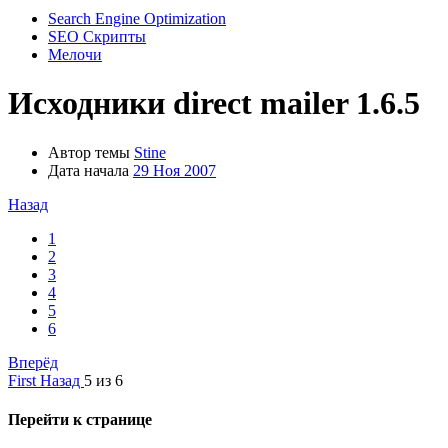
Search Engine Optimization
SEO Скрипты
Мелочи
Исходники direct mailer 1.6.5
Автор темы
Stine
Дата начала
29 Ноя 2007
Назад
1
2
3
4
5
6
Вперёд
First
Назад
5 из 6
Перейти к странице